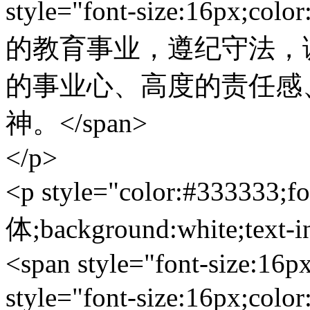
style="font-size:16px
的教育事业，遵纪守法，
的事业心、高度的责任感
神。</span>
</p>
<p style="color:#333333;f
体;background:white;text-i
<span style="font-size:16p
style="font-size:16px