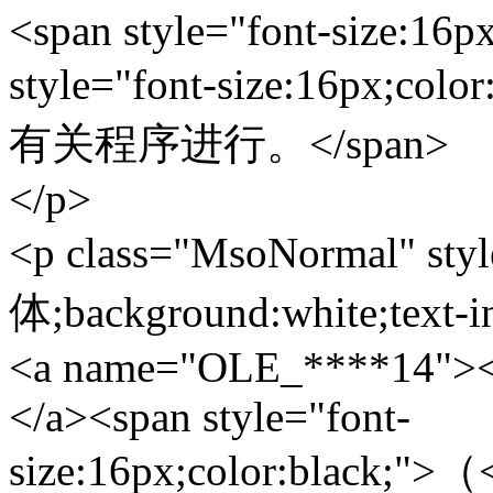
<span style="font-size:16p
style="font-size:16px
有关程序进行。</span>
</p>
<p class="MsoNormal" styl
体;background:white;text-i
<a name="OLE_****14">
</a><span style="font-
size:16px;color:black