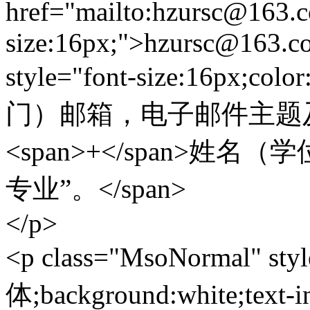
href="mailto:hzursc@163.c
size:16px;">hzursc@163.c
style="font-size:16px
门）邮箱，电子邮件主题
<span>+</span>姓名（
专业”。</span>
</p>
<p class="MsoNormal" styl
体;background:white;text-i