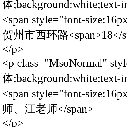
体;background:white;text-i
<span style="font-size
贺州市西环路<span>18</sp
</p>
<p class="MsoNormal" styl
体;background:white;text-i
<span style="font-size:
师、江老师</span>
</p>