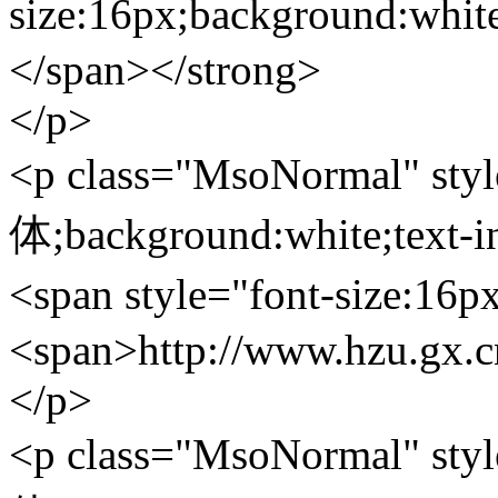
size:16px;background:w
</span></strong>
</p>
<p class="MsoNormal" styl
体;background:white;text-i
<span style="font-size:
<span>http://www.hzu.gx.c
</p>
<p class="MsoNormal" styl