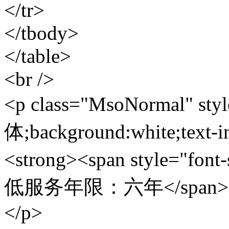
</tr>
</tbody>
</table>
<br />
<p class="MsoNormal" styl
体;background:white;text-i
<strong><span style="fon
低服务年限：六年</span></
</p>