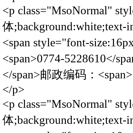
<p class="MsoNormal" styl
体;background:white;text-i
<span style="font-size:
<span>0774-5228610</sp
</span>邮政编码：<span>54
</p>
<p class="MsoNormal" styl
体;background:white;text-i