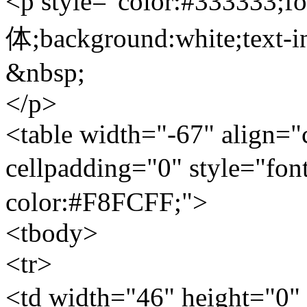
<p style="color:#333333;f
体;background:white;text-i
&nbsp;
</p>
<table width="-67" align="
cellpadding="0" style="fo
color:#F8FCFF;">
<tbody>
<tr>
<td width="46" height="0"