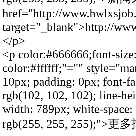
href="http://www.hwlxsjob
target="_blank">http://ww
</p>
<p color:#666666;font-siz
color:#ffffff;"="" style="m
10px; padding: 0px; font-fa
rgb(102, 102, 102); line-hei
width: 789px; white-space:
rgb(255, 255, 255)