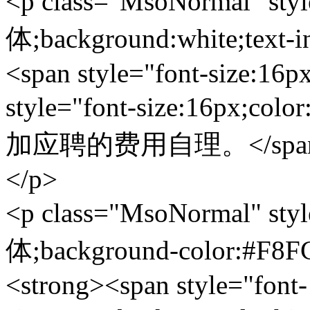
<p class="MsoNormal" styl
体;background:white;text-i
<span style="font-size:16p
style="font-size:16px
加应聘的费用自理。</spa
</p>
<p class="MsoNormal" styl
体;background-color:#F8FC
<strong><span style="font-