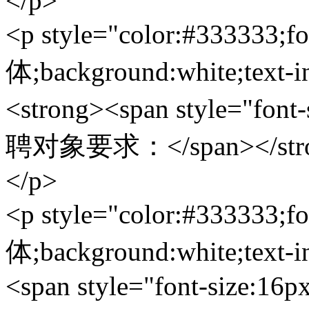
</p>
<p style="color:#333333;f
体;background:white;text-i
<strong><span style="fon
聘对象要求：</span></str
</p>
<p style="color:#333333;f
体;background:white;text-i
<span style="font-size:16p