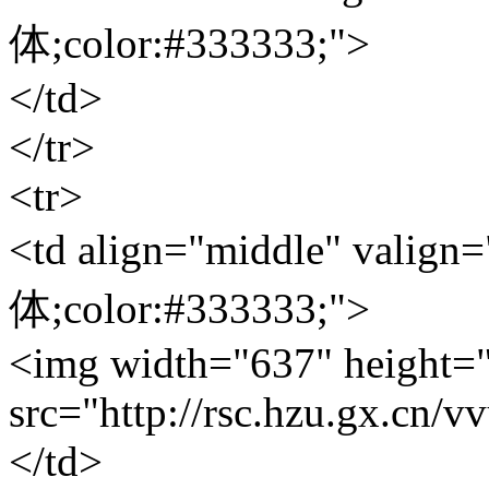
体;color:#333333;">
</td>
</tr>
<tr>
<td align="middle" valign=
体;color:#333333;">
<img width="637" height=
src="http://rsc.hzu.gx.cn/v
</td>