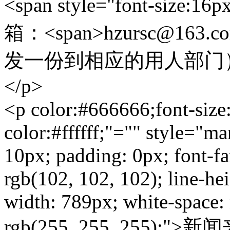
<span style="font-size:
箱：<span>hzursc@16
发一份到相应的用人部门）</
</p>
<p color:#666666;font-siz
color:#ffffff;"="" style="m
10px; padding: 0px; font-fa
rgb(102, 102, 102); line-hei
width: 789px; white-space:
rgb(255, 255, 255);"