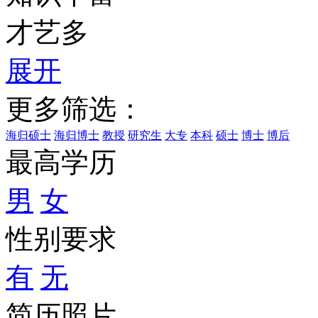
才艺多
展开
更多筛选：
海归硕士
海归博士
教授
研究生
大专
本科
硕士
博士
博后
最高学历
男
女
性别要求
有
无
简历照片