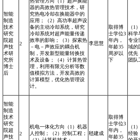
热管理方向（1）超声换能
器的高效热管理技术，研
智能
究热电冷却在换能器中的
制造
应用；（2）高功率超声设
技术
备的主动冷却系统，研究
取得博
（1
研究
冷却系统对超声能量传递
士学位3
科学
院超
效率的影响；（3）探索热
年内，
专业
李思慧
2
声技
－电－声效应的耦合机
年龄35
域的
术研
制，开发新型能量转换技
周岁以
优先
究所
术及设备；（4）计算热管
下
团队
博士
理，利用有限元分析等数
后
值模拟方法，开发高效的
计算模型，优化热管理设
计。
智能
制造
技术
取得博
研究
士学位3
机电一体化方向（1）机器
（1
院超
年内，
人控制；（2）控制工程；
嵇建成
经验
2
声技
年龄35
（3）计算机技术；
的开