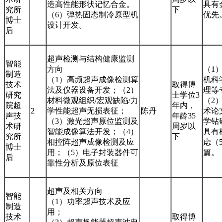
造高性能形状记忆合金。
具有
究所
下
（6）弹热固态制冷原型机
优先
博士
设计开发。
后
超声检测与结构健康监测
智能
方向
（1
制造
（1）高频超声成像检测算
机科
技术
取得博
法及仪器设备开发；（2）
理等
研究
士学位3
材料微观组织/宏观缺陷/力
（2
院超
年内，
2
学性能超声无损表征；
陈丹
术论
声技
年龄35
（3）激光超声原位监测及
学钻
术研
周岁以
智能成像算法开发；（4）
具有
究所
下
相控阵超声成像检测及应
虑（
博士
用；（5）电子封装器件可
篇。
后
靠性分析及原位表征
超声及相关方向
智能
（1）功率超声技术及应
制造
用；
技术
取得博