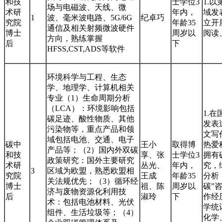
和技
士学位3
1.
场与电磁波、天线、微
术研
年内，
域发
1
波、毫米波电路、5G/6G
纪卓巧
究院
年龄35
立开
通信及相关射频微波硬件
博士
周岁以
阅读
方向，熟练掌握
后
下
HFSS,CST,ADS等软件
环境科学与工程、生态
学、地理学、计算机相关
专业（1）生命周期分析
（LCA）：环境影响包括
1.
碳足迹、酸性物质、其他
发表
污染物等，重点产品和领
文写
域包括电池、交通、电子
碳中
王小
取得博
热爱
产品等；（2）国内外双碳
和技
享、张
士学位3
拥有
政策研究：国外主要研究
术研
丛光、
年内，
究，
3
区域为欧盟，熟悉欧盟相
究院
王成
年龄35
分析
关法规优先；（3）循环经
博士
祖、陈
周岁以
碳”
济与废物资源化利用技
后
淑玲
下
作经
术：包括电池材料、光伏
学统
组件、生活垃圾等；（4）
化学