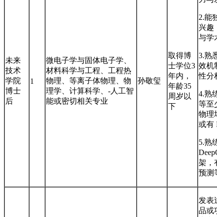
2.
兴趣
与学
取得博
3.
未来
微电子学与固体电子学、
士学位3
效机制
技术
材料科学与工程、工程热
年内，
性分
学院
物理、等离子体物理、物
孙敬玺
1
年龄35
博士
理学、计算科学、-人工智
4.熟
周岁以
后
能或密切相关专业
等至
下
物理
或有 
5.熟
Deep
架，
预测
发表
品或