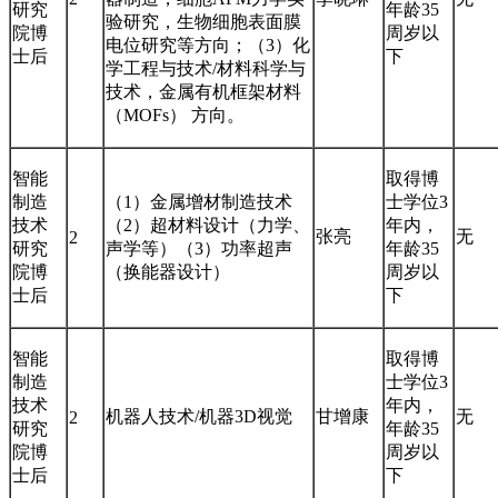
研究
年龄35
验研究，生物细胞表面膜
院博
周岁以
电位研究等方向；（3）化
士后
下
学工程与技术/材料科学与
技术，金属有机框架材料
（MOFs） 方向。
智能
取得博
制造
（1）金属增材制造技术
士学位3
技术
（2）超材料设计（力学、
年内，
张亮
无
2
研究
声学等）（3）功率超声
年龄35
院博
（换能器设计）
周岁以
士后
下
智能
取得博
制造
士学位3
技术
年内，
机器人技术/机器3D视觉
甘增康
无
2
研究
年龄35
院博
周岁以
士后
下