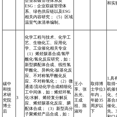
企业双碳管理体系及
和实
ESG：企业双碳管理体
系、绿色供应链以及ESG
相关内容研究；（5）区域
温室气体清单编制。
化学工程与技术、化学工
艺、生物化工、应用化
学、工业催化相关专业
（1）烯烃羰基合成/氢甲
酰化/氢化反应研究，如：
新型膦配体合成、线性氢
甲酰化、异构化-羰基化反
应、不对称氢甲酰化反
1.
应、不对称氢化；（2）微
碳中
王小
取得博
取得
通道/流动化学合成精细化
和技
享、张
士学位3
机催
工中间体，如：烯烃环氧
术研
丛光、
年内，
化、
3
化/水解、烯烃复分解反
究院
王成
年龄35
基合
应、烯烃羰基化反应、膦
博士
祖、陈
周岁以
催化
配体合成；（3）新型高分
后
淑玲
下
先。
子聚烯烃产品合成，如：
和口