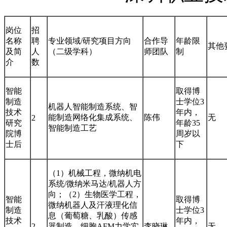
岗位
招
名称
聘
专业领域/研究项目方向
合作导
年龄限
其他
及简
人
（二级学科）
师团队
制
介
数
智能
取得博
制造
士学位3
机器人智能制造系统、智
技术
年内，
能制造网络化集成系统、
陈伟
无
2
研究
年龄35
智能制造工艺
院博
周岁以
士后
下
（1）机械工程，微纳机电
系统/微纳米马达/机器人方
向；（2）生物医学工程，
智能
取得博
微纳机器人及汗液理化信
制造
士学位3
息（葡萄糖、乳酸）传感
技术
年内，
2
器制造，细胞AFM力学实
李晓琳
无