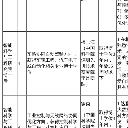
与控
7）
8）
优化
1.
楼志江
智能
熟悉
（中国
取得博
科学
术；
车路协同自动驾驶方向，
科学院
士学位3
与工
定的
获得车辆工程、汽车电子
深圳先
年内，
程研
4
发，
或自动化相关专业博士学
进技术
年龄35
究院
惯 
位
研究院
周岁以
博士
自动
李烨团
下
后
爱自
队）
具有
1.
谢森
智能
大数
取得博
（中国
科学
工业控制与无线网络协同
科方向
士学位3
科学院
与工
优化方向，获得控制科学
发，
年内，
深圳先
程研
4
与工程、计算机应用、人
惯：