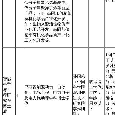
低分子量聚乙烯基醚类、
低分子量聚异丁烯等新型
产品；（4）高附加值精细
有机化学品产业化开发，
如：生物来源活性物质产
业化工艺开发、高附加值
精细有机化学品新产业化
工艺包开发等。
1.
于以
发射
2）
孙国栋
分析
智能
（中国
取得博
3）
科学
已获得能源动力、自动
科学院
士学位3
系统
与工
化、电气工程、电力电子
深圳先
年内，
4）
程研
4
及电力拖动等学科博士学
进技术
年龄35
策略
究院
位
研究院
周岁以
5）
博士
李烨团
下
术：
后
队）
6）