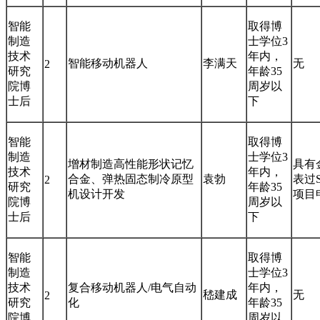
智能
取得博
制造
士学位3
技术
年内，
智能移动机器人
李满天
无
2
研究
年龄35
院博
周岁以
士后
下
智能
取得博
制造
士学位3
增材制造高性能形状记忆
具有
技术
年内，
合金、弹热固态制冷原型
袁勃
表过
2
研究
年龄35
机设计开发
项目
院博
周岁以
士后
下
智能
取得博
制造
士学位3
技术
复合移动机器人/电气自动
年内，
嵇建成
无
2
研究
化
年龄35
院博
周岁以