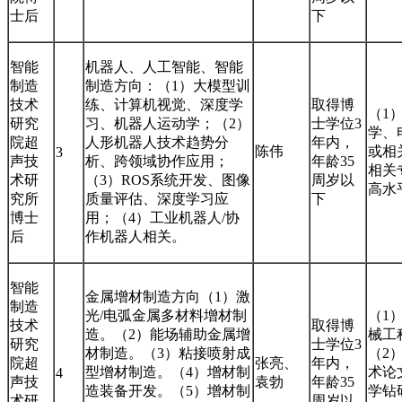
士后
下
智能
机器人、人工智能、智能
制造
制造方向：（1）大模型训
技术
练、计算机视觉、深度学
取得博
（1
研究
习、机器人运动学；（2）
士学位3
学、
院超
人形机器人技术趋势分
年内，
陈伟
或相
3
声技
析、跨领域协作应用；
年龄35
相关
术研
（3）ROS系统开发、图像
周岁以
高水
究所
质量评估、深度学习应
下
博士
用；（4）工业机器人/协
后
作机器人相关。
智能
金属增材制造方向（1）激
制造
光/电弧金属多材料增材制
（1
技术
取得博
造。（2）能场辅助金属增
械工
研究
士学位3
材制造。（3）粘接喷射成
（2
院超
张亮、
年内，
型增材制造。（4）增材制
术论
4
声技
袁勃
年龄35
造装备开发。（5）增材制
学钻
术研
周岁以