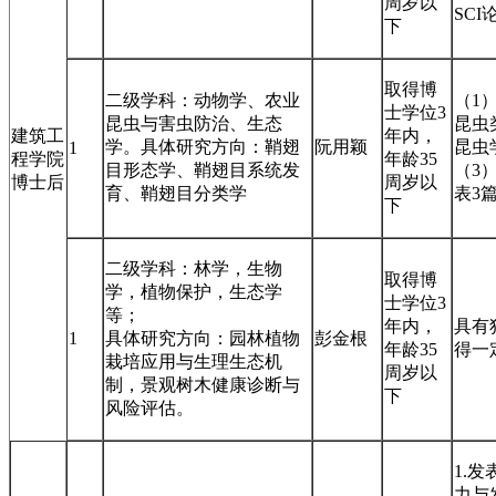
周岁以
SC
下
取得博
二级学科：动物学、农业
（1
士学位3
昆虫与害虫防治、生态
昆虫
建筑工
年内，
学。具体研究方向：鞘翅
阮用颖
昆虫
1
程学院
年龄35
目形态学、鞘翅目系统发
（3
博士后
周岁以
育、鞘翅目分类学
表3篇
下
二级学科：林学，生物
取得博
学，植物保护，生态学
士学位3
等；
年内，
具有
1
具体研究方向：园林植物
彭金根
年龄35
得一
栽培应用与生理生态机
周岁以
制，景观树木健康诊断与
下
风险评估。
1.发
力与