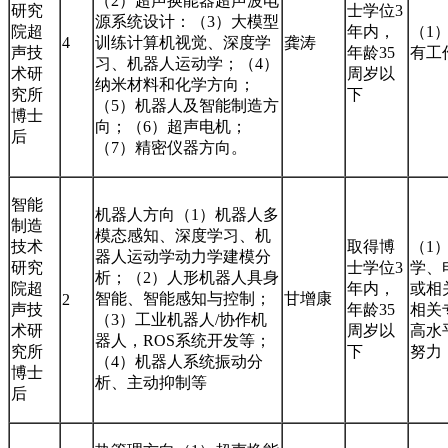
（2）超声换能器超声波电
研究
士学位3
源系统设计：（3）大模型
院超
年内，
（1
4
训练计算机视觉、深度学
龚涛
声技
年龄35
有工
习、机器人运动学；（4）
术研
周岁以
纳米材料和化学方向；
究所
下
（5）机器人及智能制造方
博士
向；（6）超声电机；
后
（7）精密仪器方向。
智能
机器人方向（1）机器人多
制造
模态感知、深度学习、机
技术
取得博
（1
器人运动学动力学建模分
研究
士学位3
学、
析；（2）人形机器人具身
院超
年内，
或相
智能、智能感知与控制；
甘增康
2
声技
年龄35
相关
（3）工业机器人/协作机
术研
周岁以
高水
器人，ROS系统开发等；
究所
下
努力
（4）机器人系统振动分
博士
析、主动抑制等
后