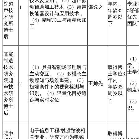
技术及应用；（2）超声振
院超
年内，
专业
动辅助加工技术（3）超声
邵逸之
1
声技
年龄35
域的
换能器设计与应用技术；
术研
周岁以
优先
（4）精密加工与超精密加
究所
下
团队
工
博士
后
智能
（1
制造
学、
技术
（1）具身智能场景理解与
取得博
士学
研究
主动交互。（2）多模态主
士学位3
院超
动感知与场景重建。（3）
年内，
王帅先
（2
2
声技
极端条件下的视觉检测与
年龄35
物发
术研
识别。（4）轻量化目标追
周岁以
究所
踪与实时定位
下
（3
博士
识。
后
电子信息工程/射频微波相
碳中
取得博
关专业，研究方向为电磁