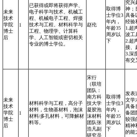
究兴
已获得或即将获得声学、
取得博
神；
未来
电子科学与技术、机械工
士学位3
具备
技术
程、机械电子工程、焊接
年内，
经验
学院
技术与工程、材料科学与
赵伦
1
年龄35
1.
博士
工程、物理学、计算科
周岁以
波工
后
学、人工智能或密切相关
下
2.
专业的博士学位。
接、
3.
有交
宋行
（联培
团队：
发表
南方科
取得博
未来
文学
材料科学与工程，高分子
技大学
士学位3
技术
具备
材料，生物基材料，泡沫
凝胶泡
年内，
学院
备团
1
材料/多孔材料，可降解材
沫材料
年龄35
博士
较强
料等。
团队张
周岁以
后
精神
浩凡副
下
的能
研究员