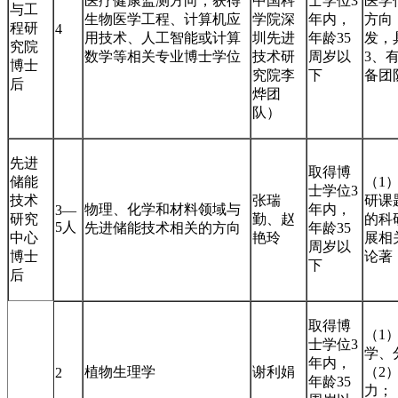
医疗健康监测方向，获得
中国科
士学位3
医学
与工
生物医学工程、计算机应
学院深
年内，
方向；
程研
4
用技术、人工智能或计算
圳先进
年龄35
发，
究院
数学等相关专业博士学位
技术研
周岁以
3、
博士
究院李
下
备团
后
烨团
队）
先进
取得博
储能
（1
士学位3
技术
张瑞
研课
物理、化学和材料领域与
年内，
3—
研究
勤、赵
的科
5人
先进储能技术相关的方向
年龄35
中心
艳玲
展相
周岁以
博士
论著
下
后
取得博
（1
士学位3
学、
年内，
植物生理学
谢利娟
（2
2
年龄35
力；