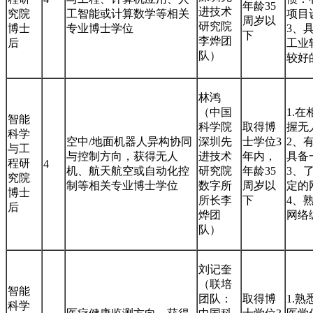
年龄35
进技术
究院
工智能或计算数学等相关
项目
周岁以
研究院
博士
专业博士学位
3、
下
李烨团
后
工业
队）
较好
林鸿
（中国
1.
智能
科学院
取得博
握无
科学
空中/地面机器人异构协同
深圳先
士学位3
2、
与工
与控制方向，获得无人
进技术
年内，
具备
程研
4
机、航天航空或自动化控
研究院
年龄35
3、
究院
制等相关专业博士学位
数字所
周岁以
定的
博士
所长李
下
4、
后
烨团
网络
队）
刘记奎
（联培
智能
团队：
取得博
1.
科学