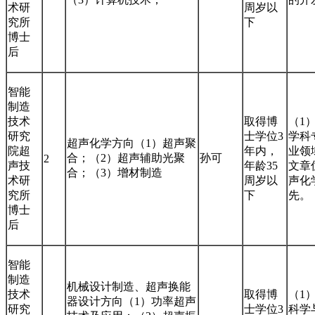
术研
周岁以
究所
下
博士
后
智能
制造
技术
取得博
（1
研究
士学位3
学科
超声化学方向（1）超声聚
院超
年内，
业领
合；（2）超声辅助光聚
孙可
2
声技
年龄35
文章
合；（3）增材制造
术研
周岁以
声化
究所
下
先。
博士
后
智能
制造
机械设计制造、超声换能
技术
取得博
（1
器设计方向（1）功率超声
研究
士学位3
科学