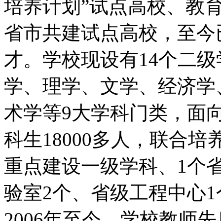
培养计划
”
试点高校、教
省市共建试点高校，至今
才。学校现设有
14
个二级
学、理学、文学、经济学
术学等
9
大学科门类，面
科生
18000
多人，联合培
重点建设一级学科、
1
个
验室
2
个、省级工程中心
1
2006
年至今，学校教师先