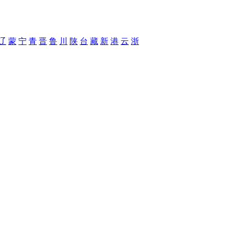
辽
蒙
宁
青
晋
鲁
川
陕
台
藏
新
港
云
浙