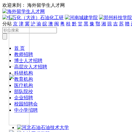
欢迎来到： 海外留学生人才网
分站
京
津
冀
沪
渝
皖
澳
闽
粤
桂
黔
甘
黑
豫
鄂
湘
琼
吉
苏
赣
首 页
教师招聘
博士人才招聘
高层次人才招聘
科研机构
教育机构
医疗机构
部队院校
企业招聘
校园招聘会
中小学招聘