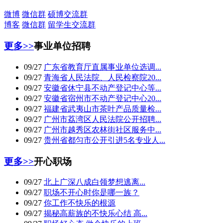
微博
微信群
硕博交流群
博客
微信群
留学生交流群
更多>>
事业单位招聘
09/27
广东省教育厅直属事业单位选调...
09/27
青海省人民法院、人民检察院20...
09/27
安徽省休宁县不动产登记中心等...
09/27
安徽省宿州市不动产登记中心20...
09/27
福建省武夷山市茶叶产品质量检...
09/27
广州市荔湾区人民法院公开招聘...
09/27
广州市越秀区农林街社区服务中...
09/27
贵州省都匀市公开引进5名专业人...
更多>>
开心职场
09/27
北上广深八成白领梦想逃离...
09/27
职场不开心时你是哪一族？
09/27
你工作不快乐的根源
09/27
揭秘高薪族的不快乐心结 高...