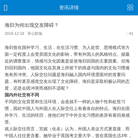
资讯详情
海归为何出现交友障碍？
2016-12-16
开心职场
41
海归曾在国外学习、生活，在生活习惯、为人处世、思维模式等方
面一定程度上会受异国文化的影响，带有外国人的风格特点。据最
近的调查显示，情感与文化因素是促使海归回国的主要因素。但海
归回到国内，他国文化在其身上所留下的痕迹与国内的文化习惯难
免有所冲突。人际交往问题是海归融入国内环境需面对的首要问
题，有时甚至感觉交友出现了文化障碍。海归是采取积极认同的态
度，还是会因冲突而感到不适呢？
国内外社交有不同
不同的文化背景和生活环境，会造就不一样的人物个性和处世习
惯，因此中国人与外国人在人际交往上有着各自的特点。海归在国
外学习、生活的经历，使他们对于中外文化习惯的差异有着切身感
受。
就人际交往而言，宫妮（化名）认为，外国人表达方式更直接，而
中国人往往更含蓄。她毕业于英国考文垂大学，曾在英国生活3年，