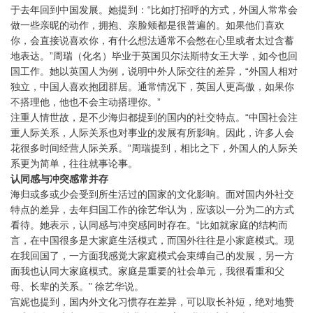
于去年回到中国发展。她提到：“比如打招呼的方式，外国人常常会
做一些亲昵的动作，拥抱、亲脸颊都是很普遍的。如果他们喜欢
你，会直接说喜欢你，有什么想法通常不会憋在心里或者太过含蓄
地表达。”周瑞（化名）毕业于英国贝尔法斯特女王大学，如今也回
国工作。她以英国人为例，说明中外人际交往的差异，“外国人相对
独立，中国人喜欢抱团群居。通常情况下，英国人更高傲，如果你
不搭理他，他也不会主动搭理你。”
注重人情世故，是不少海归都提到的国内的社交特点。“中国社会注
重人际关系，人际关系也对事业的发展有所影响。因此，许多人会
花很多时间经营人际关系。”周瑞提到，相比之下，外国人的人际关
系更为简单，往往就事论事。
认同感与冲突感常并存
海归或多或少会受到所生活过的国家的文化影响。面对国内外社交
特点的差异，去年归国工作的徐艺华认为，应该以一分为二的方式
看待。她表示，认同感与冲突感同时存在。“比如就家庭的结构而
言，在中国很多是大家庭生活模式，而国外往往是小家庭模式。现
在我回国了，一方面我感觉大家庭模式会束缚自己的发展，另一方
面我也认同大家庭模式。家庭是重要的社会单元，我很看重和父
母、长辈的关系。” 徐艺华说。
宫妮也提到，国内外文化习惯存在差异，可以取长补短，绝对地赞