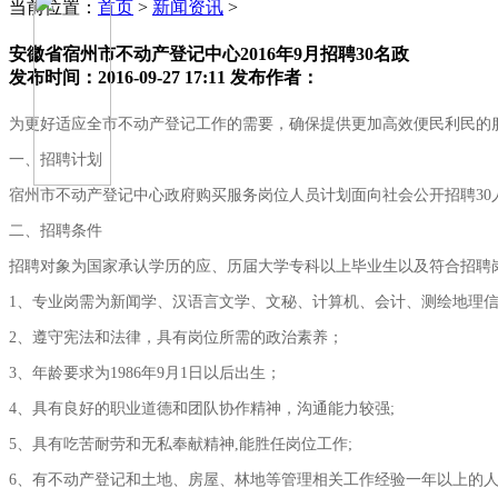
当前位置：
首页
>
新闻资讯
>
安徽省宿州市不动产登记中心2016年9月招聘30名政
发布时间：2016-09-27 17:11
发布作者：
为更好适应全市不动产登记工作的需要，确保提供更加高效便民利民的
一、招聘计划
宿州市不动产登记中心政府购买服务岗位人员计划面向社会公开招聘
30
二、招聘条件
招聘对象为国家承认学历的应、历届大学专科以上毕业生以及符合招聘
1
、专业岗需为新闻学、汉语言文学、文秘、计算机、会计、测绘地理
2
、遵守宪法和法律，具有岗位所需的政治素养；
3
、年龄要求为
1986
年
9
月
1
日
以后出生；
4
、具有良好的职业道德和团队协作精神，沟通能力较强
;
5
、具有吃苦耐劳和无私奉献精神
,
能胜任岗位工作
;
6
、有不动产登记和土地、房屋、林地等管理相关工作经验一年以上的