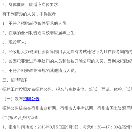
7
、身体健康，能适应岗位要求。
有下列情形的人员，不得报考：
1
、不符合招聘岗位条件要求的人员
;
2
、在读的全日制普通高校非应届毕业生
;
3
、现役军人
;
4
、经政府人力资源社会保障部门认定具有考试违纪行为且在停考期内
5
、曾因犯罪受过刑事处罚的人员和曾被开除公职的人员、受到党纪政
6
、不符合相关政策法规的其他情形人员。
三、招聘程序
招聘工作按照发布招聘公告、报名与资格审查、笔试、面试、体检、试
（一）发布
招聘公告
招聘公告提前在宿州市政府网、宿州市人事考试网、宿州市国土资源局
(
二
)
报名及资格审查
1
、报名时间地点：
2016
年
9
月
5
日
至
9
月
9
日
，每天
8
：
30
—
17
：
00
在宿州