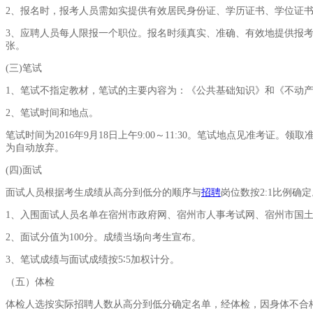
2
、报名时，报考人员需如实提供有效居民身份证、学历证书、学位证
3
、应聘人员每人限报一个职位。报名时须真实、准确、有效地提供报
张。
(
三
)
笔试
1
、笔试不指定教材，笔试的主要内容为：《公共基础知识》和《不动
2
、笔试时间和地点。
笔试时间为
2016
年
9
月
18
日上午
9:00
～
11:30
。笔试地点见准考证。领取
为自动放弃。
(
四
)
面试
面试人员根据考生成绩从高分到低分的顺序与
招聘
岗位数按
2:1
比例确定
1
、入围面试人员名单在宿州市政府网、宿州市人事考试网、宿州市国
2
、面试分值为
100
分。成绩当场向考生宣布。
3
、笔试成绩与面试成绩按
5
∶
5
加权计分。
（五）体检
体检人选按实际招聘人数从高分到低分确定名单，经体检，因身体不合