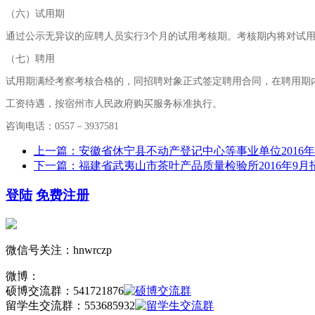
（六）试用期
通过公示无异议的应聘人员实行
3
个月的试用考核期。考核期内将对试
（七）聘用
试用期满经考察考核合格的，同招聘对象正式签定聘用合同，在聘用期
工资待遇，按宿州市人民政府购买服务标准执行。
咨询电话：
0557
－
3937581
上一篇：安徽省休宁县不动产登记中心等事业单位2016年
下一篇：福建省武夷山市茶叶产品质量检验所2016年9月
登陆
免费注册
微信号关注：hnwrczp
微博：
硕博交流群：
541721876
留学生交流群：
553685932