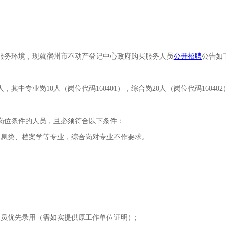
服务环境，现就宿州市不动产登记中心政府购买服务人员
公开招聘
公告如
人，其中专业岗
10
人（岗位代码
160401
），综合岗
20
人（岗位代码
160402
岗位条件的人员，且必须符合以下条件：
信息类、档案学等专业，综合岗对专业不作要求。
人员优先录用（需如实提供原工作单位证明）
;