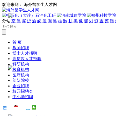
欢迎来到： 海外留学生人才网
分站
京
津
冀
沪
渝
皖
澳
闽
粤
桂
黔
甘
黑
豫
鄂
湘
琼
吉
苏
赣
首 页
教师招聘
博士人才招聘
高层次人才招聘
科研机构
教育机构
医疗机构
部队院校
企业招聘
校园招聘会
中小学招聘