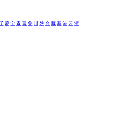
辽
蒙
宁
青
晋
鲁
川
陕
台
藏
新
港
云
浙