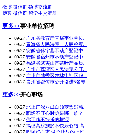
微博
微信群
硕博交流群
博客
微信群
留学生交流群
更多>>
事业单位招聘
09/27
广东省教育厅直属事业单位...
09/27
青海省人民法院、人民检察...
09/27
安徽省休宁县不动产登记中...
09/27
安徽省宿州市不动产登记中...
09/27
福建省武夷山市茶叶产品质...
09/27
广州市荔湾区人民法院公开...
09/27
广州市越秀区农林街社区服...
09/27
贵州省都匀市公开引进5名专...
更多>>
开心职场
09/27
北上广深八成白领梦想逃离...
09/27
职场不开心时你是哪一族？
09/27
你工作不快乐的根源
09/27
揭秘高薪族的不快乐心结 高...
09/27
职场好心态 做个快乐的上班...