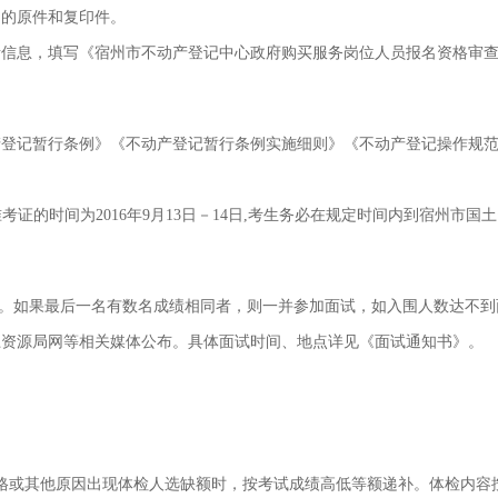
书的原件和复印件。
考信息，填写《宿州市不动产登记中心政府购买服务岗位人员报名资格审
产登记暂行条例》《不动产登记暂行条例实施细则》《不动产登记操作规
准考证的时间为
2016
年
9
月
13
日－
14
日
,
考生务必在规定时间内到宿州市国土
。如果最后一名有数名成绩相同者，则一并参加面试，如入围人数达不到
土资源局网等相关媒体公布。具体面试时间、地点详见《面试通知书》。
格或其他原因出现体检人选缺额时，按考试成绩高低等额递补。体检内容