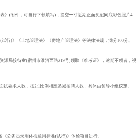
查表》
(
附件，可自行下载填写
)
，提交一寸近期正面免冠同底彩色照片
4
范
(
试行
)
》《土地管理法》《房地产管理法》等法律法规，满分
100
分。
资源局接待室
(
宿州市淮河西路
219
号
)
领取《准考证》，逾期不领者，视
面试要求人数，按
2:1
比例相应递减招聘人数，具体由领导小组议定。
按《公务员录用体检通用标准
(
试行
)
》体检项目进行。