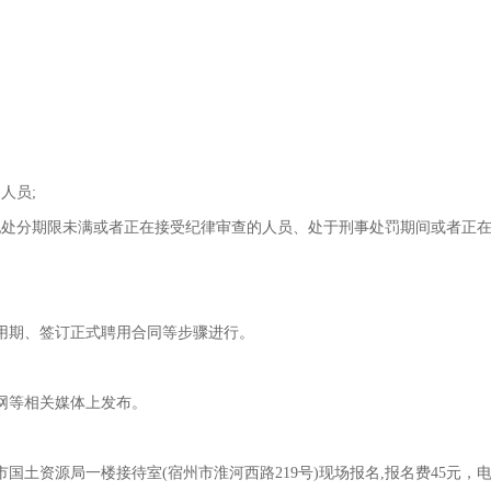
的人员
;
纪处分期限未满或者正在接受纪律审查的人员、处于刑事处罚期间或者正
用期、签订正式聘用合同等步骤进行。
网等相关媒体上发布。
市国土资源局一楼接待室
(
宿州市淮河西路
219
号
)
现场报名
,
报名费
45
元，