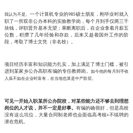
一个计算机专业的
985
硕士朋友，刚毕业时就入
我认为不是。
职了一所双非公办本科的实验教学岗，每个月到手仅两三千
块钱，评职晋升基本无望；果断离职后，在企业拿着月薪五
位数，积攒了几年经验和存款，后来又趁着国外工作的阶
段，考取了博士文凭（非名校）。
项目经历丰富和知识能力扎实，加上满足了博士门槛，被引
进到某家乡公办高职有编的专任教师岗。
如今他的每月到手收
入虽不如在企业时富有，在当地也算是中产阶层。
可见一开始入职某所公办院校，对某些能力还不够去到理想
岗位的人才说，并不一定是好事。
有编的确很好，但是高校
没有这么坑位，大量合同制老师也会面临高考核
+
不续聘的
潜在危机。