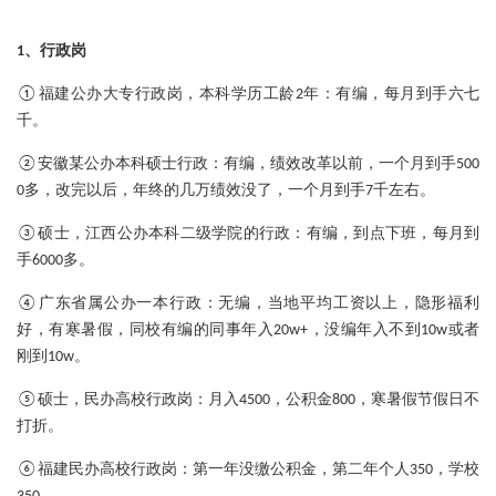
1、行政岗
：
①福建公办大专行政岗，本科学历工龄2年
有编，每月到手六七
千。
：
②安徽某公办本科硕士行政
有编，绩效改革以前，一个月到手500
0多，改完以后，年终的几万绩效没了，一个月到手7千左右。
：
③硕士，江西公办本科二级学院的行政
有编，到点下班，每月到
手6000多。
：
④广东省属公办一本行政
无编，当地平均工资以上，隐形福利
好，有寒暑假，同校有编的同事年入20w+，没编年入不到10w或者
刚到10w。
：
⑤硕士，民办高校行政岗
月入4500，公积金800，寒暑假节假日不
打折。
：
⑥福建民办高校行政岗
第一年没缴公积金，第二年个人350，学校