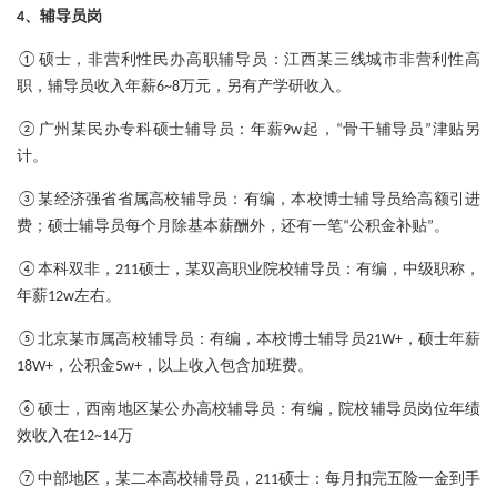
4、辅导员岗
：
①硕士，非营利性民办高职辅导员
江西某三线城市非营利性高
职，辅导员收入年薪6~8万元，另有产学研收入。
：
②广州某民办专科硕士辅导员
年薪9w起，“骨干辅导员”津贴另
计。
：
③某经济强省省属高校辅导员
有编，本校博士辅导员给高额引进
费；硕士辅导员每个月除基本薪酬外，还有一笔“公积金补贴”。
：
④本科双非，211硕士，某双高职业院校辅导员
有编，中级职称，
年薪12w左右。
：
⑤北京某市属高校辅导员
有编，本校博士辅导员21W+，硕士年薪
18W+，公积金5w+，以上收入包含加班费。
：
⑥硕士，西南地区某公办高校辅导员
有编，院校辅导员岗位年绩
效收入在12~14万
：
⑦中部地区，某二本高校辅导员，211硕士
每月扣完五险一金到手