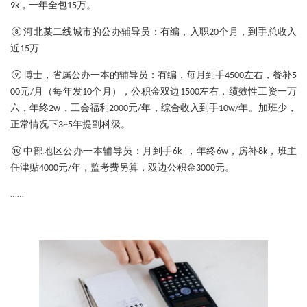
9k，一年全包15万。
：
⑧河北某二线城市的公办辅导员
有编，入职20个月，到手总收入
近15万
：
⑨博士，省属公办一本的辅导员
有编，每月到手4500左右，餐补5
00元/月（每年发10个月），公积金双边1500左右，绩效性工资一万
六，年终2w，工会福利2000元/年，综合收入到手10w/年。加班少，
正常情况下3~5年提副科级。
：
⑩中部地区公办一本辅导员
月到手6k+，年终6w，房补8k，班主
任津贴4000元/年，监考费另算，双边公积金3000元。
……