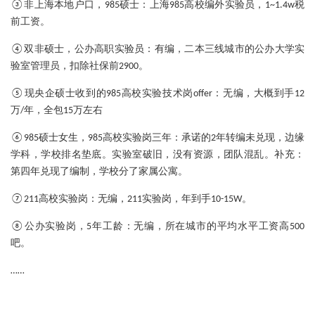
：
③非上海本地户口，985硕士
上海985高校编外实验员，1~1.4w税
前工资。
：
④双非硕士，公办高职实验员
有编，二本三线城市的公办大学实
验室管理员，扣除社保前2900。
：
⑤现央企硕士收到的985高校实验技术岗offer
无编，大概到手12
万/年，全包15万左右
：
⑥985硕士女生，985高校实验岗三年
承诺的2年转编未兑现，边缘
学科，学校排名垫底。实验室破旧，没有资源，团队混乱。补充：
第四年兑现了编制，学校分了家属公寓。
：
⑦211高校实验岗
无编，211实验岗，年到手10-15W。
：
⑧公办实验岗，5年工龄
无编，所在城市的平均水平工资高500
吧。
……