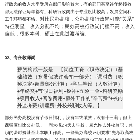
行政岗的收入水平受所在部门影响较大，有的部门甚至连年终绩效
都无法保证每年都有。
科研行政岗由于专业度比较高，发展空间和
对比民办高校，公办高校行政岗可能
“
关系
”
工作环境都不错。
特征明显、收入分配不均；民办高校行政岗门槛不高，收入
偏低，很多本科、硕士在此过渡考编。
02、
专任教师岗
：
薪资构成一般是
【岗位工资（职称决定）+基
础绩效（寒暑假或许会扣一部分）+课时费（职
称决定+超量部分计算）+学生毕设（人数计算）
+年终奖+节假日福利+餐补+五险一金+科研奖励
+项目收入+阅卷费用+额外工作的“辛苦费”+校内
外监考费+讲座费+外校兼职收入等。】
部分民办高校没有节假日福利，没有年终绩效，没有十三薪；但上
课强度也比公办低，一周大概2-4天去学校，且允许去外校兼职，兼
职的课时费甚至比本职工作高。
一些民办高校评职要求
“
先考取高校