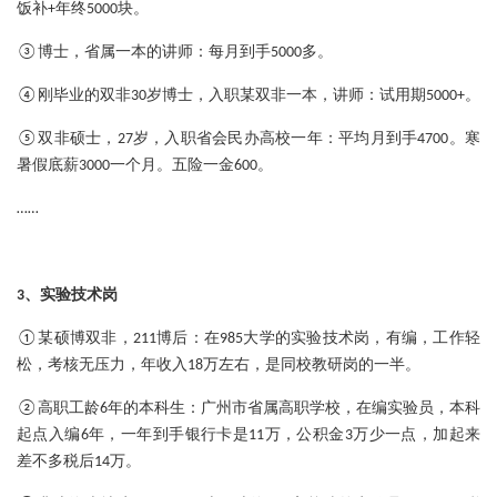
饭补+年终5000块。
：
③博士，省属一本的讲师
每月到手5000多。
：
④刚毕业的双非30岁博士，入职某双非一本，讲师
试用期5000+。
：
⑤双非硕士，27岁，入职省会民办高校一年
平均月到手4700。寒
暑假底薪3000一个月。五险一金600。
……
3、实验技术岗
：
①某硕博双非，211博后
在985大学的实验技术岗，有编，工作轻
松，考核无压力，年收入18万左右，是同校教研岗的一半。
：
②高职工龄6年的本科生
广州市省属高职学校，在编实验员，本科
起点入编6年，一年到手银行卡是11万，公积金3万少一点，加起来
差不多税后14万。