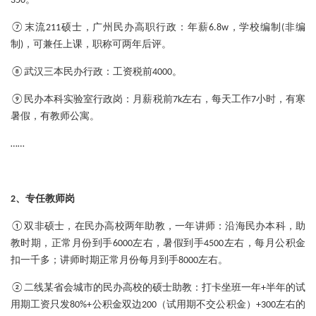
350。
：
⑦末流211硕士，广州民办高职行政
年薪6.8w，学校编制(非编
制)，可兼任上课，职称可两年后评。
：
⑧武汉三本民办行政
工资税前4000。
：
⑨民办本科实验室行政岗
月薪税前7k左右，每天工作7小时，有寒
暑假，有教师公寓。
……
2、专任教师岗
：
①双非硕士，在民办高校两年助教，一年讲师
沿海民办本科，助
教时期，正常月份到手6000左右，暑假到手4500左右，每月公积金
扣一千多；讲师时期正常月份每月到手8000左右。
：
②二线某省会城市的民办高校的硕士助教
打卡坐班一年+半年的试
用期工资只发80%+公积金双边200（试用期不交公积金）+300左右的