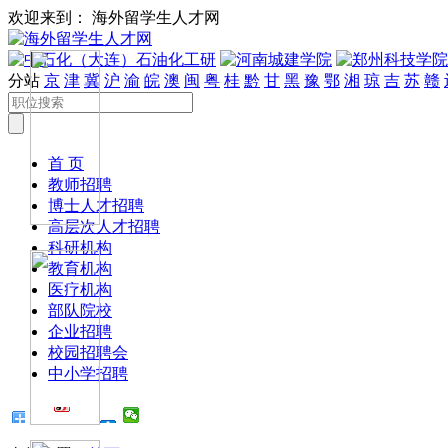
欢迎来到： 海外留学生人才网
分站
京
津
冀
沪
渝
皖
澳
闽
粤
桂
黔
甘
黑
豫
鄂
湘
琼
吉
苏
赣
首 页
教师招聘
博士人才招聘
高层次人才招聘
科研机构
教育机构
医疗机构
部队院校
企业招聘
校园招聘会
中小学招聘