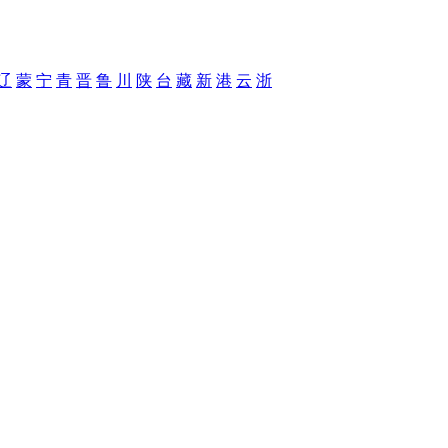
辽
蒙
宁
青
晋
鲁
川
陕
台
藏
新
港
云
浙