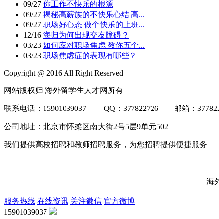
09/27
你工作不快乐的根源
09/27
揭秘高薪族的不快乐心结 高...
09/27
职场好心态 做个快乐的上班...
12/16
海归为何出现交友障碍？
03/23
如何应对职场焦虑 教你五个...
03/23
职场焦虑症的表现有哪些？
Copyright @ 2016 All Right Reserved
网站版权归 海外留学生人才网所有
联系电话：15901039037 QQ：377822726 邮箱：3778
公司地址：北京市怀柔区南大街2号5层9单元502
我们提供高校招聘和教师招聘服务，为您招聘提供便捷服务
海
服务热线
在线资讯
关注微信
官方微博
15901039037