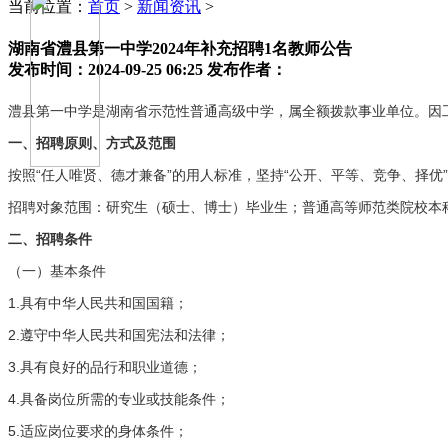
当前位置：
首页
>
新闻资讯
>
湖南省澧县第一中学2024年补充招聘1名教师公告
发布时间：2024-09-25 06:25
发布作者：
澧县第一中学是湖南省示范性普通高级中学，属全额拨款事业单位。因
一、招聘原则、方式及范围
“
”
“
”
按照
任人唯贤、德才兼备
的用人标准，坚持
公开、平等、竞争、择优
招聘对象范围：研究生（硕士、博士）毕业生；普通高等师范类院校本
二、招聘条件
（一）基本条件
1.
具有中华人民共和国国籍；
2.
遵守中华人民共和国宪法和法律；
3.
具有良好的品行和职业道德；
4.
具备岗位所需的专业或技能条件；
5.
适应岗位要求的身体条件；