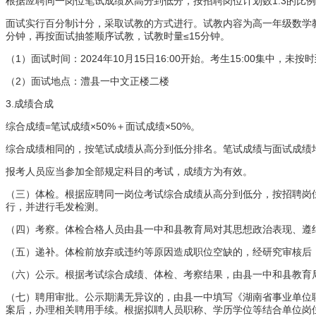
1:3
根据应聘同一岗位笔试成绩从高分到低分，按招聘岗位计划数
的比例
面试实行百分制计分，采取试教的方式进行。试教内容为高一年级数学
≤15
分钟，再按面试抽签顺序试教，试教时量
分钟。
1
2024
10
15
16:00
15:00
（
）面试时间：
年
月
日
开始。考生
集中，未按时
2
（
）面试地点：澧县一中文正楼二楼
3.
成绩合成
=
×50%
×50%
综合成绩
笔试成绩
＋面试成绩
。
综合成绩相同的，按笔试成绩从高分到低分排名。笔试成绩与面试成绩
报考人员应当参加全部规定科目的考试，成绩方为有效。
（三）体检。根据应聘同一岗位考试综合成绩从高分到低分，按招聘岗
行，并进行毛发检测。
（四）考察。体检合格人员由县一中和县教育局对其思想政治表现、遵
（五）递补。体检前放弃或违约等原因造成职位空缺的，经研究审核后
（六）公示。根据考试综合成绩、体检、考察结果，由县一中和县教育
（七）聘用审批。公示期满无异议的，由县一中填写《湖南省事业单位
案后，办理相关聘用手续。根据拟聘人员职称、学历学位等结合单位岗