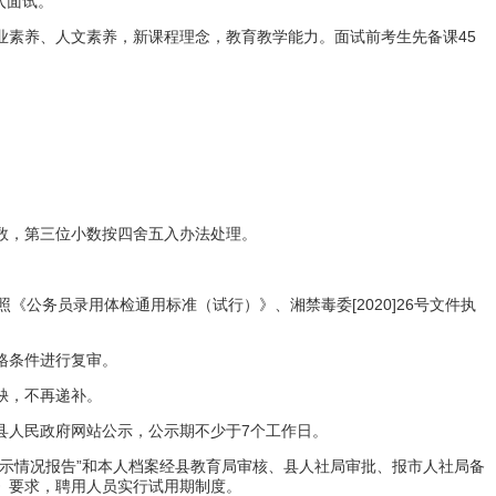
入面试。
45
业素养、人文素养，新课程理念，教育教学能力。面试前考生先备课
数，第三位小数按四舍五入办法处理。
[2020]26
照《公务员录用体检通用标准（试行）》、湘禁毒委
号文件执
格条件进行复审。
缺，不再递补。
7
县人民政府网站公示，公示期不少于
个工作日。
”
示情况报告
和本人档案经县教育局审核、县人社局审批、报市人社局备
》要求，聘用人员实行试用期制度。