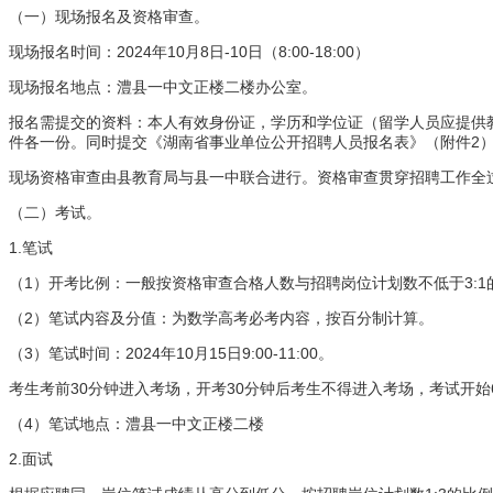
（一）现场报名及资格审查。
2024
10
8
-10
8:00-18:00
现场报名时间：
年
月
日
日（
）
现场报名地点：澧县一中文正楼二楼办公室。
报名需提交的资料：本人有效身份证，学历和学位证（留学人员应提供
2
件各一份。同时提交《湖南省事业单位公开招聘人员报名表》（附件
现场资格审查由县教育局与县一中联合进行。资格审查贯穿招聘工作全
（二）考试。
1.
笔试
1
3:1
（
）开考比例：一般按资格审查合格人数与招聘岗位计划数不低于
2
（
）笔试内容及分值：为数学高考必考内容，按百分制计算。
3
2024
10
15
9:00-11:00
（
）笔试时间：
年
月
日
。
30
30
考生考前
分钟进入考场，开考
分钟后考生不得进入考场，考试开始
4
（
）笔试地点：澧县一中文正楼二楼
2.
面试