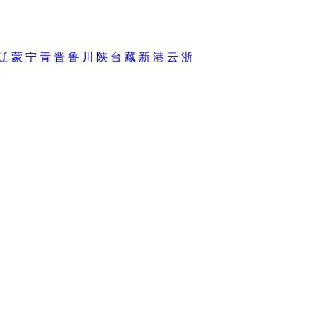
辽
蒙
宁
青
晋
鲁
川
陕
台
藏
新
港
云
浙