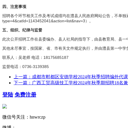
四、注意事项
招聘各个环节相关工作及考试成绩均在澧县人民政府网站公告，不单独
type=4&catId=1143452041&action=list&nav=3
）。
五、组织、纪律与监督
此次公开招聘工作在县委编办、县人社局的指导下，由县教育局、县一
其他未尽事宜，按国家、省、市有关文件规定执行，并由澧县第一中学
18175685187
联系人：吴老师
电话：
0736-3139385
监督电话：
上一篇：成都市郫都区安德学校2024年秋季招聘编外代
下一篇：广西工贸高级技工学校2024年秋季期招聘18名
登陆
免费注册
微信号关注：hnwrczp
微博：