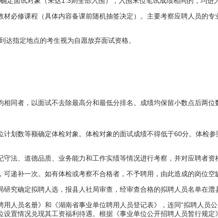
1:3
确定面试对象（未达
则全部入围），入围末位笔试成绩相同的，均进
教材必修课程（具体内容备课前随机抽签决定）。主要考察应聘人员的专
到达指定地点的考生视为自愿放弃面试资格。
均相同者，以面试不去除最高分和最低分排名。成绩均保留小数点后两位
60
位计划数等额确定体检对象。体检对象的面试成绩不得低于
分。体检参
纪守法、道德品质、业务能力和工作实绩等情况进行考察，并对应聘者资
，可递补一次。如有体检或考察不合格者，不予聘用，由此造成的岗位空
局研究确定拟聘人选，报县人社局审查，经审查合格的拟聘人员名单在澧
“
聘用人员名册》和《湖南省事业单位聘用人员登记表》，连同
拟聘人员公
位设置情况兑现其工资福利待遇。根据《事业单位公开招聘人员暂行规定