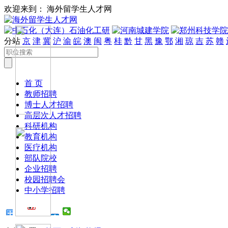
欢迎来到： 海外留学生人才网
分站
京
津
冀
沪
渝
皖
澳
闽
粤
桂
黔
甘
黑
豫
鄂
湘
琼
吉
苏
赣
首 页
教师招聘
博士人才招聘
高层次人才招聘
科研机构
教育机构
医疗机构
部队院校
企业招聘
校园招聘会
中小学招聘