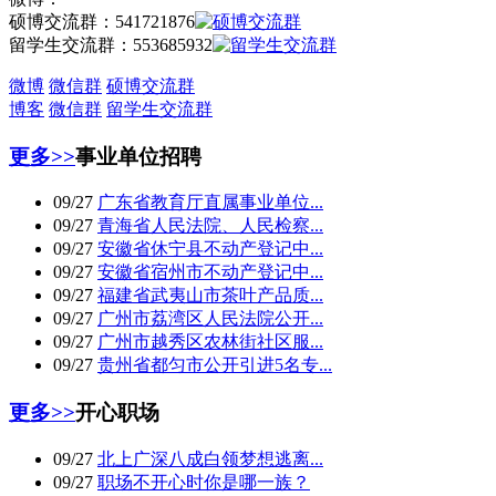
硕博交流群：
541721876
留学生交流群：
553685932
微博
微信群
硕博交流群
博客
微信群
留学生交流群
更多>>
事业单位招聘
09/27
广东省教育厅直属事业单位...
09/27
青海省人民法院、人民检察...
09/27
安徽省休宁县不动产登记中...
09/27
安徽省宿州市不动产登记中...
09/27
福建省武夷山市茶叶产品质...
09/27
广州市荔湾区人民法院公开...
09/27
广州市越秀区农林街社区服...
09/27
贵州省都匀市公开引进5名专...
更多>>
开心职场
09/27
北上广深八成白领梦想逃离...
09/27
职场不开心时你是哪一族？