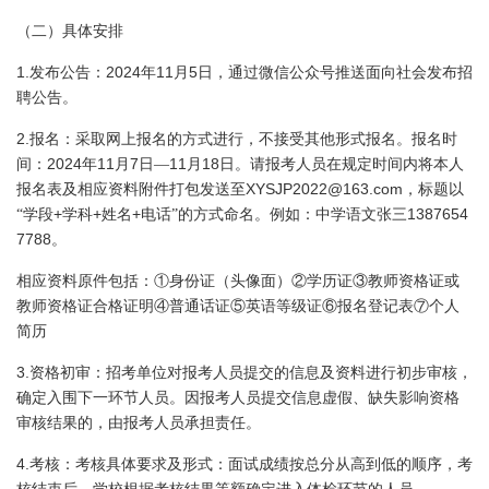
（二）具体安排
1.
2024
11
5
发布公告：
年
月
日
，通过微信公众号推送面向社会发布招
聘公告。
2.
报名：采取网上报名的方式进行，不接受其他形式报名。报名时
2024
11
7
11
18
间：
年
月
日
—
月
日
。请报考人员在规定时间内将本人
XYSJP2022@163.com
报名表及相应资料附件打包发送至
，标题以
+
+
+
1387654
“学段
学科
姓名
电话”的方式命名。例如：中学语文张三
7788
。
相应资料原件包括：①身份证（头像面）②学历证③教师资格证或
教师资格证合格证明④普通话证⑤英语等级证⑥报名登记表⑦个人
简历
3.
资格初审：招考单位对报考人员提交的信息及资料进行初步审核，
确定入围下一环节人员。因报考人员提交信息虚假、缺失影响资格
审核结果的，由报考人员承担责任。
4.
考核：考核具体要求及形式：面试成绩按总分从高到低的顺序，考