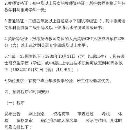
2.
教师资格证：初中及以上层次的教师资格证，所持教师资格证的任
教学科与报考学科一致;
3.
普通话证：二级乙等及以上普通话水平测试等级证书，其中报考语
文学科需具备二级甲等及以上普通话水平测试等级证书；
4.
CET
425
英语等级证：报考英语教师岗位的人员英语
六级成绩须在
分（含）以上或达到英语专业四级及以上水平；
5.
35
1989
10
31
年龄：
周岁以下（
年
月
日
（含）以后出生），具有硕
40
士研究生学历（学位）或中级以上专业技术职称可放宽到
周岁以
1984
10
31
下（
年
月
日
（含）以后出生）；
6.
岗位要求：有初中毕业年级教学经验、班主任经验者优先。
四、招聘程序和时间安排
（一）程序
发布公告——网上报名——资格初审——审查通过——考核——体
检——资格复审——确定拟录取人员名单——公示与聘用。具体时
间及安排如下：