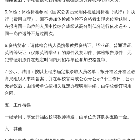
核结束后，学校根据考核结果等额确定进入体检环节的人员。
5.
体检：体检标准参照《国家公务员录用体检通用标准（试行）》执
行（费用自理）。因不参加体检或体检不合格者出现岗位空缺时，
在报考同一岗位的人员中按综合成绩从高分到低分进行依次递补，
同一岗位递补不超过两次。
6.
资格复审：请体检合格人员携带教师资格证、毕业证、普通话证、
英语等级证（仅限英语学科）的原件及复印件、体检报告原件、无
犯罪证明原件在规定时间内到招考单位参加资格复审。
7.
公示、聘用：按以上程序确定拟录取人员名单，报开福区开福区教
7
育局组织人事科备案，并在学校官网或公众号公示
个工作日，公示
无异议后，由招考单位按相关规定办理聘用手续，由学校签订聘用
合同。
五、工作待遇
一经录用，享受开福区校聘教师待遇，由单位为其购买五险一金。
六、其他