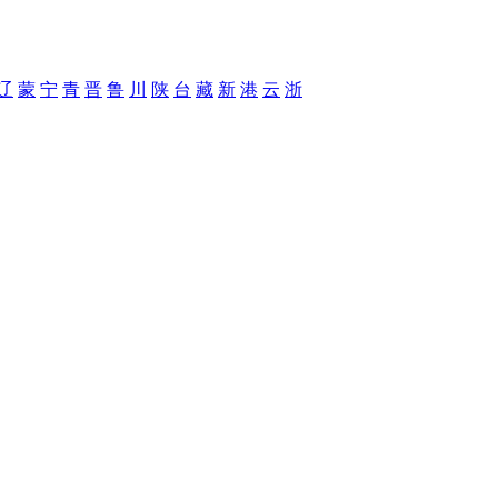
辽
蒙
宁
青
晋
鲁
川
陕
台
藏
新
港
云
浙