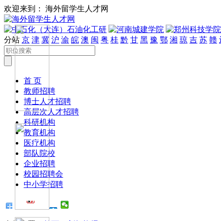
欢迎来到： 海外留学生人才网
分站
京
津
冀
沪
渝
皖
澳
闽
粤
桂
黔
甘
黑
豫
鄂
湘
琼
吉
苏
赣
首 页
教师招聘
博士人才招聘
高层次人才招聘
科研机构
教育机构
医疗机构
部队院校
企业招聘
校园招聘会
中小学招聘