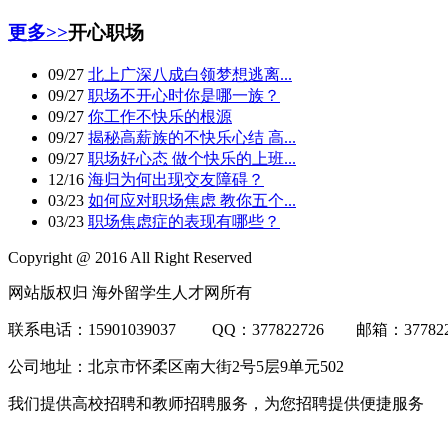
更多>>
开心职场
09/27
北上广深八成白领梦想逃离...
09/27
职场不开心时你是哪一族？
09/27
你工作不快乐的根源
09/27
揭秘高薪族的不快乐心结 高...
09/27
职场好心态 做个快乐的上班...
12/16
海归为何出现交友障碍？
03/23
如何应对职场焦虑 教你五个...
03/23
职场焦虑症的表现有哪些？
Copyright @ 2016 All Right Reserved
网站版权归 海外留学生人才网所有
联系电话：15901039037 QQ：377822726 邮箱：3778
公司地址：北京市怀柔区南大街2号5层9单元502
我们提供高校招聘和教师招聘服务，为您招聘提供便捷服务