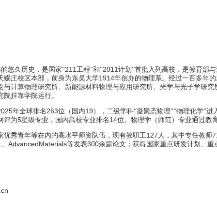
211
2011
年的悠久历史，是国家“
工程”和“
计划”首批入列高校，是教育部与
1914
天赐庄校区本部，前身为东吴大学
年创办的物理系。经过一百多年的
论与计算物理研究所、新能源材料物理与应用研究所、光学与光子学研究
究院挂靠学院运行。
2025
263
19
年全球排名
位（国内
），二级学科“凝聚态物理”“物理化学”进
5
14
网评为
星级专业，国内高校专业排名
位。物理学（师范）专业通过教
127
7
家优秀青年等在内的高水平师资队伍，现有教职工
人，其中专任教师
L
AdvancedMaterials
300
、
等发表
余篇论文；获得国家重点研发计划、重
.cn