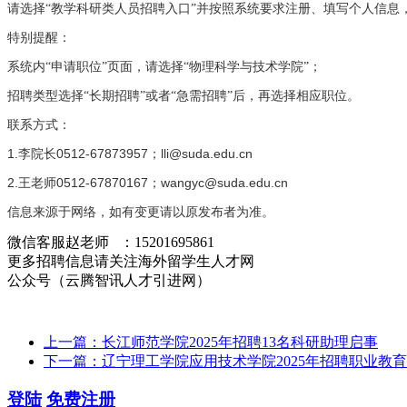
请选择“教学科研类人员招聘入口”并按照系统要求注册、填写个人信息
特别提醒：
系统内“申请职位”页面，请选择“物理科学与技术学院”；
招聘类型选择“长期招聘”或者“急需招聘”后，再选择相应职位。
联系方式：
1.
0512-67873957
lli@suda.edu.cn
李院长
；
2.
0512-67870167
wangyc@suda.edu.cn
王老师
；
信息来源于网络，如有变更请以原发布者为准。
微信客服赵老师 ：15201695861
更多招聘信息请关注海外留学生人才网
公众号（云腾智讯人才引进网）
上一篇：长江师范学院2025年招聘13名科研助理启事
下一篇：辽宁理工学院应用技术学院2025年招聘职业教
登陆
免费注册