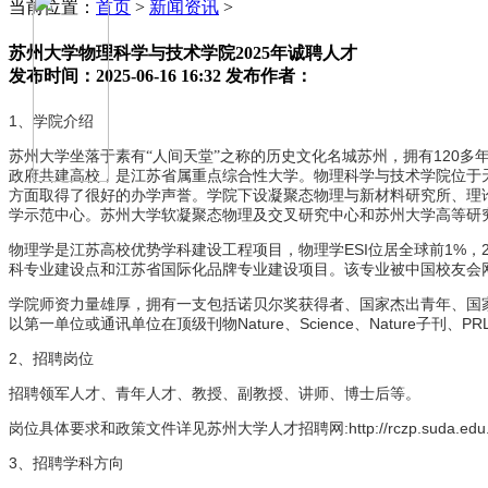
当前位置：
首页
>
新闻资讯
>
苏州大学物理科学与技术学院2025年诚聘人才
发布时间：2025-06-16 16:32
发布作者：
1
、学院介绍
120
苏州大学坐落于素有“人间天堂”之称的历史文化名城苏州，拥有
多
政府共建高校，是江苏省属重点综合性大学。物理科学与技术学院位于
方面取得了很好的办学声誉。学院下设凝聚态物理与新材料研究所、理
学示范中心。苏州大学软凝聚态物理及交叉研究中心和苏州大学高等研
ESI
1%
物理学是江苏高校优势学科建设工程项目，物理学
位居全球前
，
科专业建设点和江苏省国际化品牌专业建设项目。该专业被中国校友会
学院师资力量雄厚，拥有一支包括诺贝尔奖获得者、国家杰出青年、国
Nature
Science
Nature
PR
以第一单位或通讯单位在顶级刊物
、
、
子刊、
2
、招聘岗位
招聘领军人才、青年人才、教授、副教授、讲师、博士后等。
:http://rczp.suda.edu
岗位具体要求和政策文件详见苏州大学人才招聘网
3
、招聘学科方向