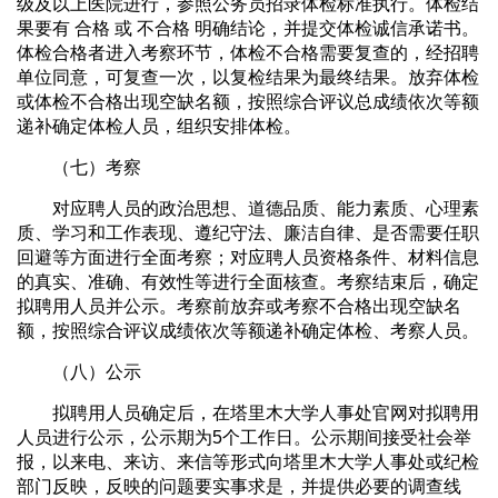
级及以上医院进行，参照公务员招录体检标准执行。体检结
果要有 合格 或 不合格 明确结论，并提交体检诚信承诺书。
体检合格者进入考察环节，体检不合格需要复查的，经招聘
单位同意，可复查一次，以复检结果为最终结果。放弃体检
或体检不合格出现空缺名额，按照综合评议总成绩依次等额
递补确定体检人员，组织安排体检。
（七）考察
对应聘人员的政治思想、道德品质、能力素质、心理素
质、学习和工作表现、遵纪守法、廉洁自律、是否需要任职
回避等方面进行全面考察；对应聘人员资格条件、材料信息
的真实、准确、有效性等进行全面核查。考察结束后，确定
拟聘用人员并公示。考察前放弃或考察不合格出现空缺名
额，按照综合评议成绩依次等额递补确定体检、考察人员。
（八）公示
拟聘用人员确定后，在塔里木大学人事处官网对拟聘用
人员进行公示，公示期为5个工作日。公示期间接受社会举
报，以来电、来访、来信等形式向塔里木大学人事处或纪检
部门反映，反映的问题要实事求是，并提供必要的调查线