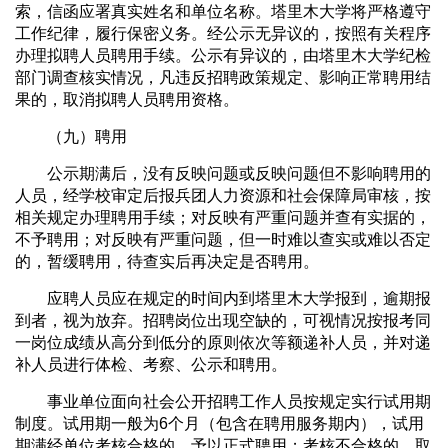
索，信函应署真实姓名和单位名称。塔里木大学将严格遵守
工作纪律，履行保密义务。经公示无异议的，按照有关程序
办理拟聘人员聘用手续。公示有异议的，由塔里木大学纪检
部门调查核实情况，凡违反招聘政策规定、影响正常聘用结
果的，取消拟聘人员聘用资格。
（九）聘用
公示期满后，没有反映问题或反映问题但不影响聘用的
人员，经学校审定后报兵团人力资源和社会保障局审核，按
相关规定办理聘用手续；对反映有严重问题并查有实据的，
不予聘用；对反映有严重问题，但一时难以查实或难以否定
的，暂缓聘用，待查实后再决定是否聘用。
应聘人员应在规定的时间内到塔里木大学报到，逾期报
到者，视为放弃。招聘岗位出现空缺的，可视情况按报考同
一岗位成绩从高分到低分的原则依次等额递补人员，并对递
补人员进行体检、考察、公示和聘用。
事业单位面向社会公开招聘工作人员按规定实行试用期
制度。试用期一般为6个月（包含在聘用服务期内），试用
期满经单位考核合格的，予以正式聘用；考核不合格的，取