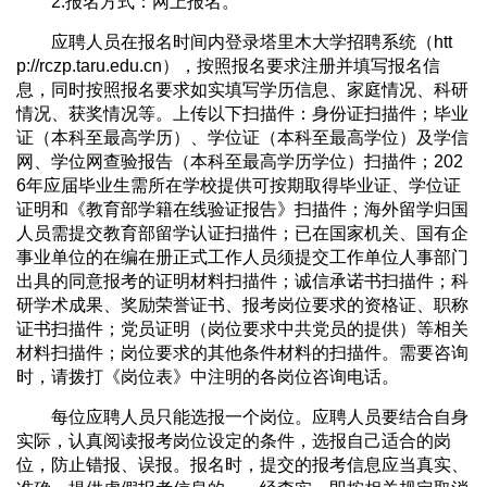
2.报名方式：网上报名。
应聘人员在报名时间内登录塔里木大学招聘系统（htt
p://rczp.taru.edu.cn），按照报名要求注册并填写报名信
息，同时按照报名要求如实填写学历信息、家庭情况、科研
情况、获奖情况等。上传以下扫描件：身份证扫描件；毕业
证（本科至最高学历）、学位证（本科至最高学位）及学信
网、学位网查验报告（本科至最高学历学位）扫描件；202
6年应届毕业生需所在学校提供可按期取得毕业证、学位证
证明和《教育部学籍在线验证报告》扫描件；海外留学归国
人员需提交教育部留学认证扫描件；已在国家机关、国有企
事业单位的在编在册正式工作人员须提交工作单位人事部门
出具的同意报考的证明材料扫描件；诚信承诺书扫描件；科
研学术成果、奖励荣誉证书、报考岗位要求的资格证、职称
证书扫描件；党员证明（岗位要求中共党员的提供）等相关
材料扫描件；岗位要求的其他条件材料的扫描件。需要咨询
时，请拨打《岗位表》中注明的各岗位咨询电话。
每位应聘人员只能选报一个岗位。应聘人员要结合自身
实际，认真阅读报考岗位设定的条件，选报自己适合的岗
位，防止错报、误报。报名时，提交的报考信息应当真实、