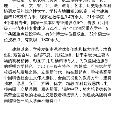
理、工、医、文、管、经、法、教育、艺术、历史等多学科
协调发展的综合性大学。学校占地面积3898亩，校舍建筑
面积128万平方米。现有在校学生3.4万余人，21个学院，9
4个本科专业。国家一流本科专业建设点6个、省级（兵团
级）一流本科专业建设点21个。有4个自治区重点学科，9
个兵团重点建设学科。有3个博士学位授权点、32个硕士学
位授权点。有教职工1800余人。
建校以来，学校发扬南泥湾优良传统和抗大作风，培育
出以 艰苦奋斗、自强不息、扎根边疆、甘于奉献 为主要内
涵的胡杨精神，彰显了 用胡杨精神育人、为兴疆固边服务
的鲜明办学特色，走出了一条有特色、跨越式、可持续的学
校振兴与发展之路。立足新时代，站在新起点，学校将高举
中国特色社会主义伟大旗帜，全面贯彻党的教育方针，坚持
强农、厚理、兴工、扩医、优文、精教 学科建设思路，扎
根南疆、立足兵团、服务新疆、辐射中亚，努力培养德智体
美劳全面发展的社会主义建设者和接班人，为建成兵团特点
南疆特色一流大学而不懈奋斗！