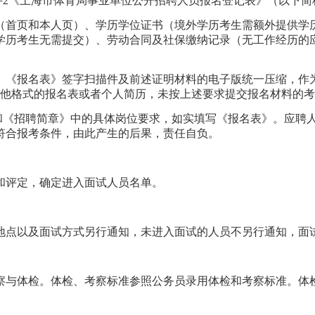
件2《上海市体育局事业单位公开招聘人员报名登记表》（以下
（首页和本人页）、学历学位证书（境外学历考生需额外提供学
学历考生无需提交）、劳动合同及社保缴纳记录（无工作经历的
名表》签字扫描件及前述证明材料的电子版统一压缩，作为附件发送
受其他格式的报名表或者个人简历，未按上述要求提交报名材料的
件和《招聘简章》中的具体岗位要求，如实填写《报名表》。应聘
符合报考条件，由此产生的后果，责任自负。
和评定，确定进入面试人员名单。
地点以及面试方式另行通知，未进入面试的人员不另行通知，面试
察与体检。体检、考察标准参照公务员录用体检和考察标准。体