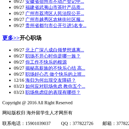
09/27
安徽省宿州市不动产登记中...
09/27
福建省武夷山市茶叶产品质...
09/27
广州市荔湾区人民法院公开...
09/27
广州市越秀区农林街社区服...
09/27
贵州省都匀市公开引进5名专...
更多>>
开心职场
09/27
北上广深八成白领梦想逃离...
09/27
职场不开心时你是哪一族？
09/27
你工作不快乐的根源
09/27
揭秘高薪族的不快乐心结 高...
09/27
职场好心态 做个快乐的上班...
12/16
海归为何出现交友障碍？
03/23
如何应对职场焦虑 教你五个...
03/23
职场焦虑症的表现有哪些？
Copyright @ 2016 All Right Reserved
网站版权归 海外留学生人才网所有
联系电话：15901039037 QQ：377822726 邮箱：3778