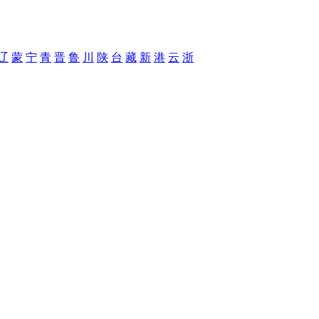
辽
蒙
宁
青
晋
鲁
川
陕
台
藏
新
港
云
浙