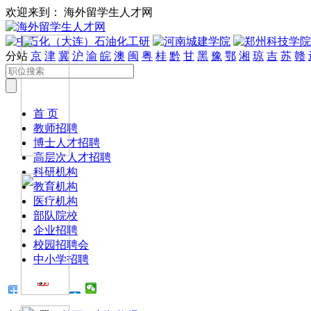
欢迎来到： 海外留学生人才网
分站
京
津
冀
沪
渝
皖
澳
闽
粤
桂
黔
甘
黑
豫
鄂
湘
琼
吉
苏
赣
首 页
教师招聘
博士人才招聘
高层次人才招聘
科研机构
教育机构
医疗机构
部队院校
企业招聘
校园招聘会
中小学招聘