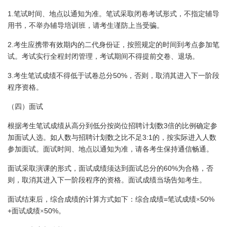
1.
笔试时间、地点以通知为准。笔试采取闭卷考试形式，不指定辅导
用书，不举办辅导培训班，请考生谨防上当受骗。
2.
考生应携带有效期内的二代身份证，按照规定的时间到考点参加笔
试。考试实行全程封闭管理，考试期间不得提前交卷、退场。
3.
50%
考生笔试成绩不得低于试卷总分
，否则，取消其进入下一阶段
程序资格。
（四）面试
3
根据考生笔试成绩从高分到低分按岗位招聘计划数
倍的比例确定参
3:1
加面试人选。如人数与招聘计划数之比不足
的，按实际进入人数
参加面试。面试时间、地点以通知为准，请各考生保持通信畅通。
60%
面试采取演课的形式，面试成绩须达到面试总分的
为合格，否
则，取消其进入下一阶段程序的资格。面试成绩当场告知考生。
=
50%
面试结束后，综合成绩的计算方式如下：综合成绩
笔试成绩×
+
50%
面试成绩×
。