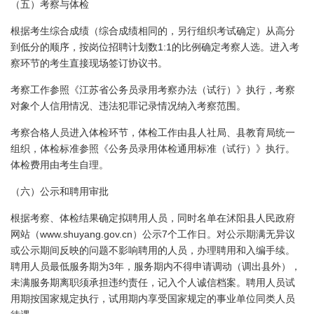
（五）考察与体检
根据考生综合成绩（综合成绩相同的，另行组织考试确定）从高分
1:1
到低分的顺序，按岗位招聘计划数
的比例确定考察人选。进入考
察环节的考生直接现场签订协议书。
考察工作参照《江苏省公务员录用考察办法（试行）》执行，考察
对象个人信用情况、违法犯罪记录情况纳入考察范围。
考察合格人员进入体检环节，体检工作由县人社局、县教育局统一
组织，体检标准参照《公务员录用体检通用标准（试行）》执行。
体检费用由考生自理。
（六）公示和聘用审批
根据考察、体检结果确定拟聘用人员，同时名单在沭阳县人民政府
www.shuyang.gov.cn
7
网站（
）公示
个工作日。对公示期满无异议
或公示期间反映的问题不影响聘用的人员，办理聘用和入编手续。
3
聘用人员最低服务期为
年，服务期内不得申请调动（调出县外），
未满服务期离职须承担违约责任，记入个人诚信档案。聘用人员试
用期按国家规定执行，试用期内享受国家规定的事业单位同类人员