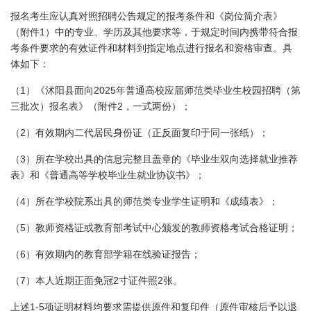
报名考生应认真对照招聘公告规定的报考条件和《岗位简介表》
1
（附件
）中的专业、学历及其他要求等，于规定时间内携带符合报
考条件要求的有效证件和材料到指定地点进行报名和资格审查。具
体如下：
1
2025
（
）《沭阳县面向
年普通高校应届师范类毕业生校园招聘（第
2
三批次）报名表》（附件
，一式两份）；
2
（
）有效期内二代居民身份证（正反面复印于同一张纸）；
3
（
）所在学校出具的信息完整且盖章的《毕业生双向选择就业推荐
表》和《普通高等学校毕业生就业协议书》；
4
（
）所在学校院系出具的师范类专业学生证明和《成绩表》；
5
（
）教师资格证或教育部考试中心颁发的教师资格考试合格证明；
6
（
）有效期内的教育部学籍在线验证报告；
7
2
2
（
）本人近期正面免冠
寸证件照
张。
1-5
上述
项证明材料均要求需提供原件和复印件（原件审核后予以退