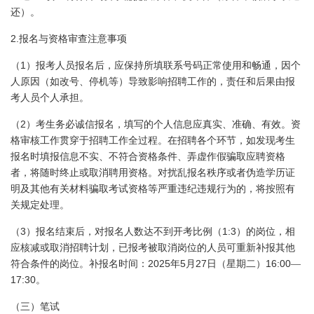
还）。
2.
报名与资格审查注意事项
1
（
）报考人员报名后，应保持所填联系号码正常使用和畅通，因个
人原因（如改号、停机等）导致影响招聘工作的，责任和后果由报
考人员个人承担。
2
（
）考生务必诚信报名，填写的个人信息应真实、准确、有效。资
格审核工作贯穿于招聘工作全过程。在招聘各个环节，如发现考生
报名时填报信息不实、不符合资格条件、弄虚作假骗取应聘资格
者，将随时终止或取消聘用资格。对扰乱报名秩序或者伪造学历证
明及其他有关材料骗取考试资格等严重违纪违规行为的，将按照有
关规定处理。
3
1:3
（
）报名结束后，对报名人数达不到开考比例（
）的岗位，相
应核减或取消招聘计划，已报考被取消岗位的人员可重新补报其他
2025
5
27
16:00
符合条件的岗位。补报名时间：
年
月
日
（星期二）
—
17:30
。
（三）笔试