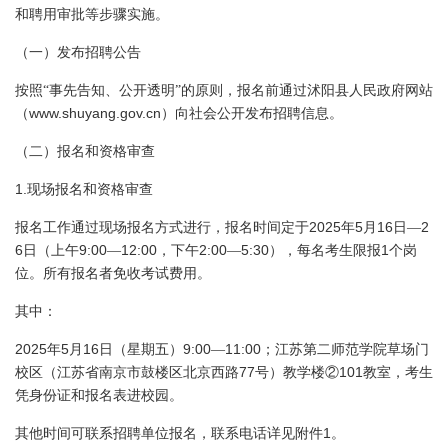
和聘用审批等步骤实施。
（一）发布招聘公告
按照“事先告知、公开透明”的原则，报名前通过沭阳县人民政府网站
www.shuyang.gov.cn
（
）向社会公开发布招聘信息。
（二）报名和资格审查
1.
现场报名和资格审查
2025
5
16
2
报名工作通过现场报名方式进行，报名时间定于
年
月
日
—
6
9:00
12:00
2:00
5:30
1
日（上午
—
，下午
—
），每名考生限报
个岗
位。所有报名者免收考试费用。
其中：
2025
5
16
9:00
11:00
年
月
日
（星期五）
—
；江苏第二师范学院草场门
77
101
校区（江苏省南京市鼓楼区北京西路
号）教学楼②
教室，考生
凭身份证和报名表进校园。
1
其他时间可联系招聘单位报名，联系电话详见附件
。