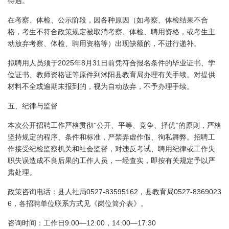
待遇。
在考察、体检、公示阶段，因各种原因（如考察、体检结果不合
格，考生不符合政策规定被取消考察、体检、聘用资格，或考生主
动放弃考察、体检、聘用资格等）出现缺额的，不进行递补。
2025
8
31
拟聘用人员须于
年
月
日前
凭符合报名条件的毕业证书、学
位证书、教师资格证等原件到沭阳县教育局办理有关手续。对提供
材料不全或逾期未报到的，视为自动放弃，不予办理手续。
五、纪律与监督
本次公开招聘工作严格贯彻“公开、平等、竞争、择优”的原则，严格
坚持规定的程序、条件和标准，严禁弄虚作假、徇私舞弊。招聘工
作接受纪检监察机关和社会监督，对违反考试、聘用纪律或工作失
职失误造成不良后果的工作人员，一经查实，即按有关规定予以严
肃处理。
0527-83595162
0527-8369023
政策咨询电话：县人社局
，县教育局
6
，各招聘单位联系方式见《岗位简介表》。
9:00
12:00
14:00
17:30
咨询时间：工作日
—
，
—