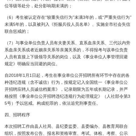
位等级等处分，处分影响期未满的；
6
3
（
）考生被认定存在“较重失信行为”未满
年的，或“严重失信行为”
5
未满
年的，以及被列入《拒服兵役人员名单》、实施全市社会失信
联合惩戒的；
7
（
）与事业单位负责人员有夫妻关系、直系血亲关系、三代以内旁
系血亲关系或者近姻亲关系等亲属关系的，不得报考与该单位负责
人员有直接上下级领导关系的岗位，以及《事业单位人事管理回避
规定》明确应当回避的岗位。
2018
1
1
自
年
月
日起
，考生在事业单位公开招聘所有环节中存在的各
种违纪违规（含不诚信）行为，按规定记入全国统一《事业单位公
开招聘应聘人员诚信档案库》，记录期限为五年或长期记录，并严
3
格按照《事业单位公开招聘违纪违规行为处理规定》（人社部令第
5
号）予以惩戒。构成犯罪的，依法追究刑事责任。
四、招聘程序
本次招聘工作由县人社局、县纪委监委、县委编办、县教育局联合
组织，按照发布公告、报名和资格审查、考试、体检、考察、公示