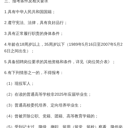
三、报考条件及相关要求
1.
具有中华人民共和国国籍；
2.
遵守宪法、法律，具有良好品行；
3.
具有正常履行职责的身体条件；
4.
18
35
1989
5
16
2007
5
2
年龄在
周岁以上，
周岁以下（
年
月
日
至
年
月
6
日
之间出生）；
5.
具备招聘岗位要求的其他资格和条件，详见《岗位简介表》；
6.
有下列情形之一的，不得报考：
1
（
）现役军人；
2
2025
（
）在读的普通高等学校非
年应届毕业生；
3
（
）普通高校委托培养、定向培养毕业生；
4
（
）曾被开除公职、党籍、团籍、高等教育学籍的；
5
（
）受到记大过、降级、撤职、留用（留党、留校）察看、降低岗