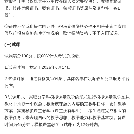
意报考证明（仅机关事业单位在编人员需要提供）、教师资格证
1
书、技能等级证书、职称证书、荣誉证书等原件及复印件（各
份）。
③证件不全或所提供的证件与报考岗位资格条件不相符或者弄虚作
假取得报名资格条件等情况的，取消招聘资格，不予入围试课。
(
)
三
试课
100
60%
试课满分
分，按
计入考试总成绩。
1.
2025
6
14
试课时间：暂定于
年
月
日
2.
试课对象：通过资格复审对象，具体名单在瓯海教育公共服务平台
公布。
3.
试课形式：采取分学科模拟课堂教学的形式进行模拟课堂教学是从
教材中抽取一个课题，根据该课题的内容确定教学目标，设计教学
方案，实施模拟课堂教学（课堂没有学生），考生通过完成相应的
教学任务，来表现自己的教学思想、教学能力和教学基本功。备课
45
12
时间为
分钟，模拟课堂教学（试课）为
分钟内。