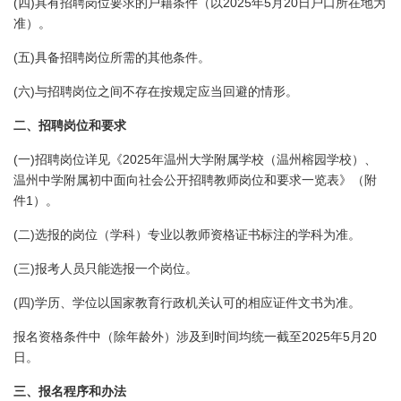
(
)
2025
5
20
四
具有招聘岗位要求的户籍条件（以
年
月
日
户口所在地为
准）。
(
)
五
具备招聘岗位所需的其他条件。
(
)
六
与招聘岗位之间不存在按规定应当回避的情形。
二、招聘岗位和要求
(
)
2025
一
招聘岗位详见《
年温州大学附属学校（温州榕园学校）、
温州中学附属初中面向社会公开招聘教师岗位和要求一览表》（附
1
件
）。
(
)
二
选报的岗位（学科）专业以教师资格证书标注的学科为准。
(
)
三
报考人员只能选报一个岗位。
(
)
四
学历、学位以国家教育行政机关认可的相应证件文书为准。
2025
5
20
报名资格条件中（除年龄外）涉及到时间均统一截至
年
月
日
。
三、报名程序和办法