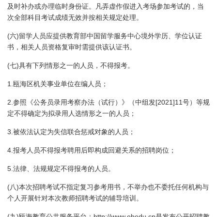
及时补办或办理临时身份证。凡弄虚作假进入考场参加考试的，当
次全部科目考试成绩无效并按相关规定处理。
(
)
六
留学人员应提供教育部中国留学服务中心境外学历、学位认证
书，相关人员资格复审时需提供该认证书。
(
)
七
具有下列情形之一的人员，不得报考。
1.
瓯海区机关事业单位在编人员；
2.
[2021]11
参照《公务员录用考察办法（试行）》（中组发
号）等规
定不得确定为拟录用人选情形之一的人员；
3.
被依法认定为失信联合惩戒对象的人员；
4.
报考人员不得报考聘用后即构成回避关系的招聘岗位；
5.
法律、法规规定不得报考的人员。
(
)
八
本次招聘考试不指定复习参考用书，不举办也不委托任何机构与
个人开展针对本次教师招聘考试的辅导培训。
(
)
http://www.ohedu.cn
九
瓯海教育公共服务平台：
是发布公开招聘教