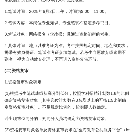
100
40%
笔试满分为
分，按
计入考试总成绩。
1.
2025
6
2
9:00—11:00
笔试时间：
年
月
日
上午，时间为
。
2.
笔试内容：本岗位专业知识。专业笔试不指定参考书目。
3.
笔试对象：网络报名（含改报）且通过资格初审的考生。
4.
具体时间、地点以准考证为准。考生按照规定时间、地点和要求，
携带有效身份证、笔试准考证参加笔试。若考生自愿放弃或逾期不
到者，视为自动放弃处理，不再进入资格复审环节。
(
)
二
资格复审
1.
资格复审对象确定
(1)
1:8
根据考生笔试成绩从高分到低分，按照学科招聘计划数
的比例
3
1:5
确定资格复审对象（其中岗位计划数在
名及以上的可按
比例确
定资格复审对象）。不足规定比例的，按实际人数确定。
若出现末位同分的，则同分人员均确定为资格复审对象。
(2)
“
”
ht
资格复审对象名单及资格复审要求在
瓯海教育公共服务平台
（