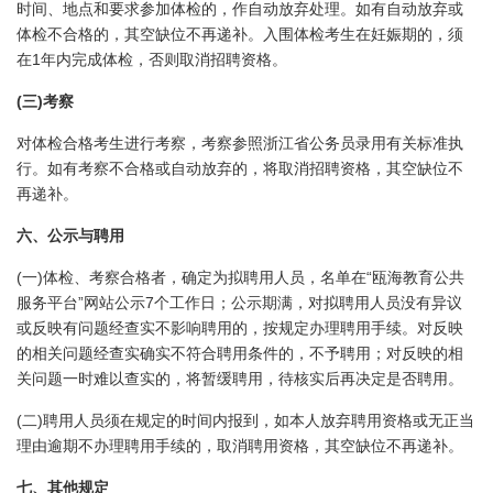
时间、地点和要求参加体检的，作自动放弃处理。如有自动放弃或
体检不合格的，其空缺位不再递补。入围体检考生在妊娠期的，须
1
在
年内完成体检，否则取消招聘资格。
(
)
三
考察
对体检合格考生进行考察，考察参照浙江省公务员录用有关标准执
行。如有考察不合格或自动放弃的，将取消招聘资格，其空缺位不
再递补。
六、公示与聘用
(
)
“
一
体检、考察合格者，确定为拟聘用人员，名单在
瓯海教育公共
”
7
服务平台
网站公示
个工作日；公示期满，对拟聘用人员没有异议
或反映有问题经查实不影响聘用的，按规定办理聘用手续。对反映
的相关问题经查实确实不符合聘用条件的，不予聘用；对反映的相
关问题一时难以查实的，将暂缓聘用，待核实后再决定是否聘用。
(
)
二
聘用人员须在规定的时间内报到，如本人放弃聘用资格或无正当
理由逾期不办理聘用手续的，取消聘用资格，其空缺位不再递补。
七、其他规定