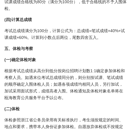
80
100
试课成绩合格线为
分（满分为
分），低于合格线的不予入围体
检。
(
)
四
计算总成绩
100
=
×40%+
考试总成绩满分为
分，计算公式为：总成绩
笔试成绩
试
×60%
课成绩
。计算到小数点后两位，尾数四舍五入。
五、体检与考察
(
)
一
确定体检对象
1:1
根据考试总成绩从高分到低分按岗位招聘计划数
确定参加体检和
考察人员。如遇末位考试总成绩同分的，则分别按试课、笔试成绩
的顺序确定入围体检人员；如遇各项成绩均相同人员，另行加试，
加试采用面试形式，成绩高者入围。体检通知及体检对象名单将在
瓯海教育公共服务平台予以公布。
(
)
二
体检
体检参照浙江省公务员录用有关标准执行，考生须按规定的时间、
地点和要求，携带本人身份证参加体检。自愿放弃体检或不按规定