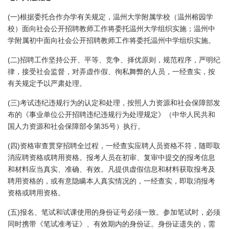
(
)
一
根据委托合作办学有关规定，温州大学附属学校（温州榕园学
校）面向社会公开招聘教师工作将委托温州大学组织实施；温州中
学附属初中面向社会公开招聘教师工作将委托温州中学组织实施。
(
)
二
招聘工作坚持公开、平等、竞争、择优原则，规范程序，严明纪
律，接受社会监督，对弄虚作假、徇私舞弊的人员，一经查实，按
有关规定予以严肃处理。
(
)
三
考试违纪违规行为的认定和处理，按照人力资源和社会保障部发
布的《事业单位公开招聘违纪违规行为处理规定》（中华人民共和
35
国人力资源和社会保障部令第
号）执行。
(
)
四
资格审查贯穿招聘全过程，一经查实应聘人员资格不符，随即取
消应聘资格或聘用资格。报考人员在初审、复审中提交的报考信息
和材料应当真实、准确、有效。凡提供虚假信息和材料获取报考及
聘用资格的，或有意隐瞒本人真实情况的，一经查实，即取消报考
资格或聘用资格。
(
)
五
报名、笔试和试课使用的身份证号必须一致。参加笔试时，必须
同时携带《笔试准考证》、有效期内的身份证。身份证遗失的，需