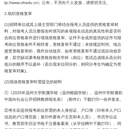
tp://www.ohedu.cn
）公布，不另向个人发放，请密切关注。
2.
组织资格复审
(1)
招聘单位或其上级主管部门将结合报考人员提供的资格复审材
料，对报考人员注册报名时填写的各项报名信息的真实性和是否符
合岗位资格条件进行现场资格复审。证件不全或所提供的证件与报
考岗位资格条件不相符者，资格复审不通过；未按规定时间、地点
接受资格复审的，视作自动放弃。如有资格复审不通过或自动放弃
者，其空缺试课考核资格按相关学科（岗位）笔试总成绩从高分到
低分的顺序予以递补（若出现末位同分的，则同分考生均确定为资
)
格复审对象
。
(2)
现场资格复审时需提交的材料
2025
①《
年温州大学附属学校（温州榕园学校）、温州中学附属初
2
中面向社会公开招聘教师报名表》（附件
）下载打印一份并签名。
②考生应提供报考岗位所需的本人身份证、户口簿（印有本人户口
信息的户口簿页面；复印件要有户主页和本人页）、学历学位证
书、教育部学历证书电子注册备案表（从学信网中下载打印）、同