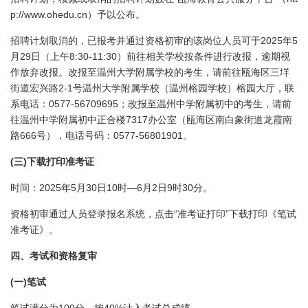
p://www.ohedu.cn
）予以公布。
2025
5
招聘计划取消的，已报考并通过资格初审的该岗位人员可于
年
29
8:30-11:30
月
日
（上午
）前往相关学校按条件进行改报，逾期视
作放弃改报。改报至温州大学附属学校的考生，请前往瓯海区三垟
2-1
街道宏兴路
号温州大学附属学校（温州榕园学校）榕园大厅，联
0577-56709695
系电话：
；改报至温州中学附属初中的考生，请前
7317
往温州中学附属初中正合楼
办公室（瓯海区南白象街道龙霞南
666
0577-56801901
路
号），电话号码：
。
(
)
三
下载打印准考证
2025
5
30
10
—6
2
9
30
时间：
年
月
日
时
月
日
时
分
。
“
”
资格初审通过人员登录报名系统，点击
准考证打印
下载打印《笔试
准考证》。
四、考试和资格复审
(
)
一
笔试