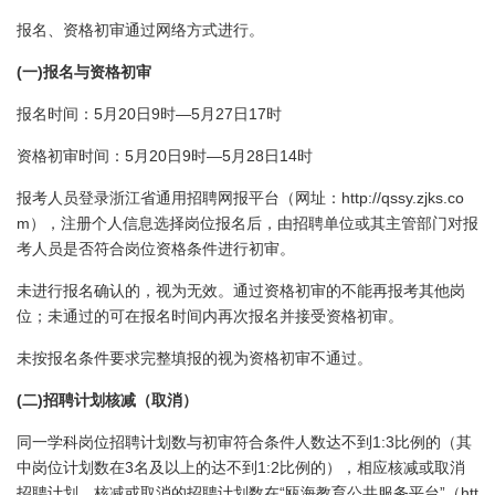
报名、资格初审通过网络方式进行。
(
)
一
报名与资格初审
5
20
9
—5
27
17
报名时间：
月
日
时
月
日
时
5
20
9
—5
28
14
资格初审时间：
月
日
时
月
日
时
http://qssy.zjks.co
报考人员登录浙江省通用招聘网报平台（网址：
m
），注册个人信息选择岗位报名后，由招聘单位或其主管部门对报
考人员是否符合岗位资格条件进行初审。
未进行报名确认的，视为无效。通过资格初审的不能再报考其他岗
位；未通过的可在报名时间内再次报名并接受资格初审。
未按报名条件要求完整填报的视为资格初审不通过。
(
)
二
招聘计划核减（取消）
1:3
同一学科岗位招聘计划数与初审符合条件人数达不到
比例的（其
3
1:2
中岗位计划数在
名及以上的达不到
比例的），相应核减或取消
“
”
htt
招聘计划，核减或取消的招聘计划数在
瓯海教育公共服务平台
（