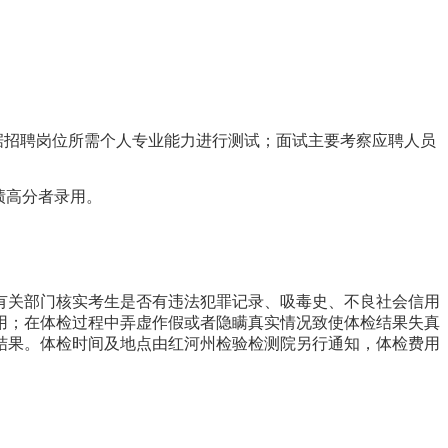
据招聘岗位所需个人专业能力进行测试
；
面试主要考察应聘人员
绩高分者录用
。
有关部门核实考生是否有违法犯罪记录、吸毒史、不良社会信用
用
；在体检过程中弄虚作假或者隐瞒真实情况致使体检结果失真
结果。体检时间及地点由
红河州检验检测院
另行通知，体检费用