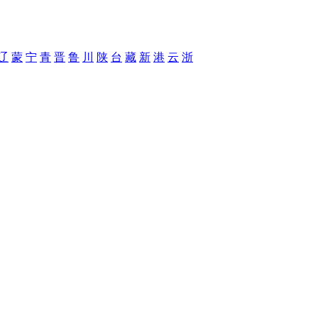
辽
蒙
宁
青
晋
鲁
川
陕
台
藏
新
港
云
浙