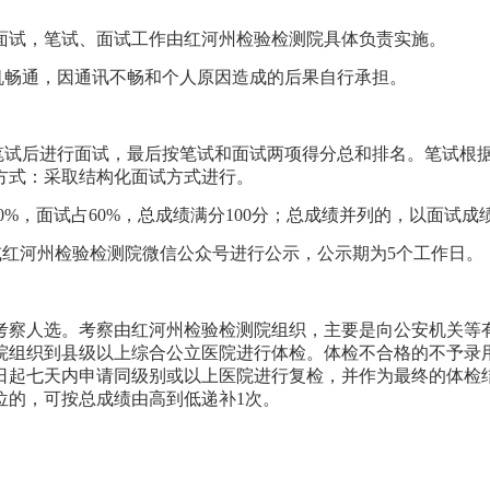
面试，
笔试、
面试工作由
红河州检验检测院
具体负责实施。
机畅通，因通讯不畅和个人原因造成的后果自行承担
。
。
笔试后进行面试，最后按笔试和面试两项得分总和排名。笔试根
方式：
采取结构化面试方式进行。
0%
，面试占
60%
，总成绩满
分100
分；
总
成绩并列的，以面试成
或红河州检验检测院微信公众号进行公示，公示期为
5
个工作日。
考察人选。考察由
红河州检验检测院
组织，主要是向公安机关等
院
组织到县级以上综合公立医院进行体检。体检不合格的不予
录
日起七天内申请同级别或以上医院进行复检，并作为最终的体检
位的，可按
总
成绩由高到低递补
1
次。