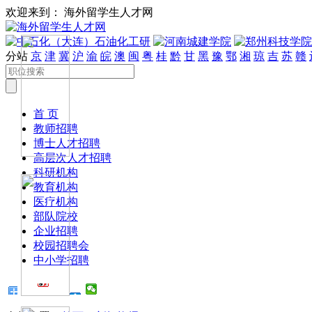
欢迎来到： 海外留学生人才网
分站
京
津
冀
沪
渝
皖
澳
闽
粤
桂
黔
甘
黑
豫
鄂
湘
琼
吉
苏
赣
首 页
教师招聘
博士人才招聘
高层次人才招聘
科研机构
教育机构
医疗机构
部队院校
企业招聘
校园招聘会
中小学招聘