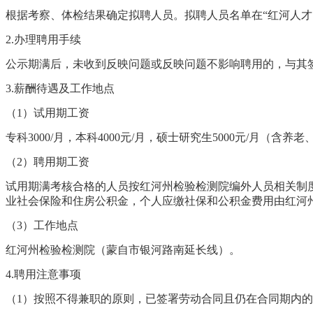
根据考察
、体检结果
确定拟聘人员。拟聘人员名单
在“红河人才
2.
办理聘用手续
公示期满后，
未收到
反映问题或反映问题不影响聘用的，与其
3.
薪酬待遇及工作地点
（
1
）试用期工资
专科
3000/
月，本科
4000元
/月，硕士研
究生5000元
/月（含养老
（
2
）聘用期工资
试用期满考核合格的人员按红河州检验检测院编外人员相关制
业社会保险和住房公积金，个人应缴社保和公积金费用由红河
（
3
）工作地点
红河州检验检测院（蒙自市银河路南延长线）
。
4.
聘用
注意事项
（1）按照不得兼职的原则，已签署
劳动
合同且仍在合同期内的