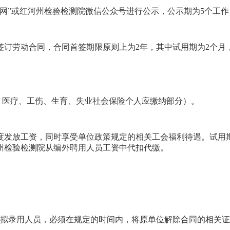
网”或
红河州检验检测院微信
公众号
进行
公
示，公示期为
5
个工作
签订劳动合同，合同首签期限原则上
为
2
年，其中试用期
为2
个月
、医疗、工伤、生育、失业社会保险个人应缴纳部分）。
度发放工资，同时享受单位政策规定的相关工会福利待遇。试用
州检验检测院从编外聘用人员工资中代扣代缴。
拟录用人员，必须在规定的时间内，将原单位解除合同的相关证