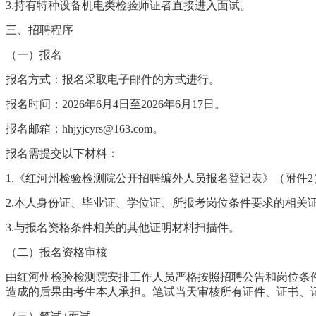
3.
持有特种设备机电类检验师证者直接进入面试。
三、招聘程序
（一）报名
报名方式：报名采取电子邮件的方式进行
。
报名
时间
：
2026年6月4日至2026年6月17日
。
报名邮箱：
hhjyjcyrs@163.com
。
报名
需提交以下材料：
1
.
《
红河州检验检测院公
开
招聘编外人员报名登记表》（附件
2
2
.本人身份证、毕业证、学位证、所报考岗位条件要求的相关
3
.与报名资格条件相关的其他证明材料
扫描件
。
（二）报名资格审核
由
红河州检验检测院
安排工作人员严格按照招聘公告和岗位条
造成的后果由考生本人承担。
笔试当天审核所有证件、证书、