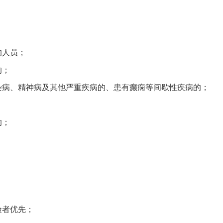
的人员；
的；
染病、精神病及其他严重疾病的、患有癫痫等间歇性疾病的；
的；
验者优先；