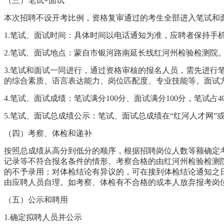
（三）
笔试+面试
本次招聘不设开考比例，资格复审通过的考生全部进入
笔试和
1.笔试、
面试时间：具体时间
以电话
通知
为准，应聘者保持手
2.笔试、
面试地点：蒙自市银河路南延长线红河州检验检测院
3.
笔试和面试一同进行，通过资格审核的报名人员，需先进行
的
综合素质、语言
表达能力、岗位匹配度、专业技能等。面试
4.
笔试、
面试成绩：
笔试
满分
100
分
、
面试满分
100
分，
笔试占
4
5.
笔试、
面试
总
成绩公示：笔试、面试总成绩在“红河人才网”
（四）
考察、体检和递补
按照
总成绩
从高分到低分的顺序，根据招聘岗位人数等额确定
记录等不符合报名条件的情形。考察合格的由
红河州检验检测
的不予
录用
；对体检结论有异议的，可在接到体检结论通知之
由应聘人员自理。如考察、体检有不合格的或本人放弃报考岗
（五）公示和聘用
1.
确定拟聘人员并公示