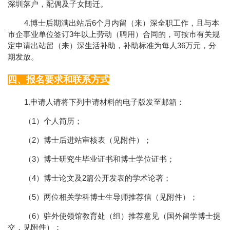
深圳落户，配偶及子女随迁。
4.
6
博士后期满出站后
个月内留（来）深全职工作，且与本
3
市企事业单位签订
年以上劳动（聘用）合同的，可按市有关规
36
定申请出站留（来）深生活补助，补助标准为每人
万元，分
期发放。
四、报名要求和联系方式
1.
申请人请将下列申请材料的电子版发至邮箱：
1
（
）个人简历；
2
（
）博士后进站审核表（见附件）；
3
（
）博士研究生毕业证书和博士学位证书；
4
2
（
）博士论文及
篇公开发表的学术论著；
5
（
）两位相关学科博士生导师推荐信（见附件）；
6
（
）驻外使领馆教育处（组）推荐意见（国外留学博士提
交，见附件）；